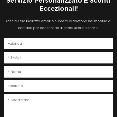
Servizio Personalizzato E Sconti
Eccezionali!
Lascia il tuo indirizzo email o numero di telefono nel modulo di
contatto per consentirci di offrirti ulteriori servizi!
Azienda
E-Mail
Nome
Telefono
Soddisfare