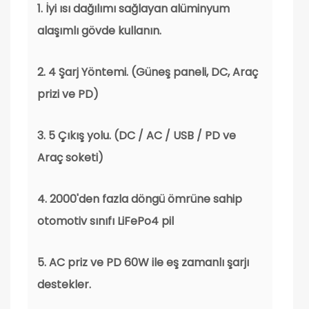
1. İyi ısı dağılımı sağlayan alüminyum
alaşımlı gövde kullanın.
2. 4 Şarj Yöntemi. (Güneş paneli, DC, Araç
prizi ve PD)
3. 5 Çıkış yolu. (DC / AC / USB / PD ve
Araç soketi)
4. 2000'den fazla döngü ömrüne sahip
otomotiv sınıfı LiFePo4 pil
5. AC priz ve PD 60W ile eş zamanlı şarjı
destekler.