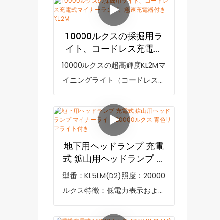
などの点で比類のない優れた利
点を持ち、市場で高い評価を得
10000ルクスの採掘用ラ
ています。GoldenFutureは過
イト、コードレス充電式
去の製品の欠点をまとめ、継続
マイナーランプ、急速充
10000ルクスの超高輝度KL2Mマ
電器付き KL2M
的に改善しています。充電式鉱
イニングライト（コードレス充
山用ヘッドランプ KL4.5LM LED
電式、急速充電器付き）は、市
キャップライト（地下用）の仕
場の類似製品と比較して、性
様は、お客様のニーズに合わせ
能、品質、外観などの点で比類
てカスタマイズできます。
のない優れた利点を持ち、市場
地下用ヘッドランプ 充電
KL4.5LM Lamparas Mineras
で高い評価を得ています。
式 鉱山用ヘッドランプ マ
Underground Mine Light Led
GoldenFutureは過去の製品の
イナーライト 20000ルク
型番：KL5LM(D2)照度：20000
Rechargeable Miner
ス 青色リアライト付き
欠点を総括し、継続的に改善し
ルクス特徴：低電力表示および
Headlamp Mining Cap Lamp
ています。10000ルクスの超高
安全リアライト防爆マーク：IM1
は、軽量215g、携帯サイズ
輝度KL2Mマイニングライト（コ
Ex ia I MaIP等級：IP68