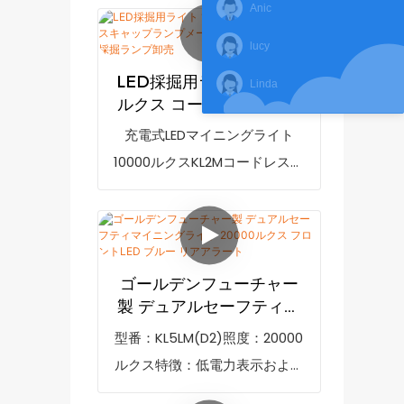
ており、充電時間は8時間以内
Anic
ランプは、電力不足時に充電を
です。型番：KL5LMC、照度：
促す低電力表示機能を備えた、
lucy
20000ルクス、機能：低電力表
最も明るいマイニングランプで
LED採掘用ライト 10000
示、防爆マーク：IM1 Ex ia I
Linda
す。10000mAh 充電式リチウム
ルクス コードレスキャッ
Ma、IP等級：IP68
イオンバッテリー (LG ブラン
プランプメーカー、鉱山
充電式LEDマイニングライト
作業用照明採掘ランプ卸
ド) と高度な LED 技術を採用
10000ルクスKL2Mコードレスキ
売
し、防弾 PC ハウジングと強化
ャップランプ（充電器付き）
ガラスレンズ、MCU 制御充電
は、市場の類似製品と比較し
システムを備えています。型番:
て、性能、品質、外観などの点
KL10M 照度: 25000 lux バッテリ
で比類のない優れた利点を持
ゴールデンフューチャー
ー容量: 10Ah 特徴: 低電力表示
ち、市場で高い評価を得ていま
製 デュアルセーフティマ
Ex マーク: IM1 Ex ia I Ma IP 等級:
す。GoldenFutureは過去の製
イニングライト 20000ル
型番：KL5LM(D2)照度：20000
IP68
クス フロントLED ブルー
品の欠点を総括し、継続的に改
ルクス特徴：低電力表示および
リアアラート
善しています。充電式LEDマイ
安全リアライト防爆マーク：IM1