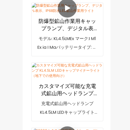
ニングライト10000ルクスKL2M
Ex ia I MaIP等級：IP68
コードレスキャップランプ（充
電器付き）の仕様は、お客様の
防爆型鉱山作業用キャッ
ニーズに合わせてカスタマイズ
プランプ、デジタル表
できます。型番：KL2M照度：
示、IP68防水LED鉱山作
モデル: KL4.5LMEx マーク:I M1
業用ライト
4500ルクス正味重量：180g防
Ex ia I Maバッテリータイプ: リ
爆マーク：EXib II BT4IP等級：
チウムイオンバッテリーIP 定格:
IP65
IP68認証: ATEX、CE梱包: 20
個/カートン工場 Golden
Future KL4.5LM LED 充電式鉱夫
カスタマイズ可能な充電
用ランプコードレス鉱夫用ラン
式鉱山用ヘッドランプ
プは、軽量 215g、携帯サイズ
KL4.5LM LEDキャップマ
充電式鉱山用ヘッドランプ
イナーライト（地下での
77*61*55 mm で、安全ヘルメ
KL4.5LM LEDキャップライト
使用向け）
ットを着用する鉱夫や建設作業
（地下用）は、市場の類似製品
員に便利です。
と比較して、性能、品質、外観