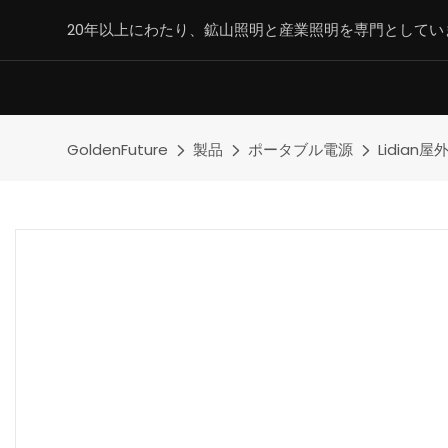
20年以上にわたり、鉱山照明と産業照明を専門としてい
GoldenFuture
製品
ポータブル電源
Lidia