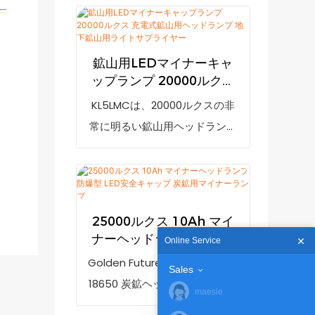
鉱山用LEDマイナーキャ
ップランプ 20000ルクス
充電式鉱山用ヘッドラン
KL5LMCは、20000ルクスの非
プ 地下鉱山用ライトサプ
常に明るい鉱山用ヘッドランプ
ライヤー
です。低電力表示機能により、
電力不足時に充電を促します。
7800mAhの充電式リチウムイ
オンバッテリー（LGブランド）
25000ルクス 10Ah マイ
と高度なLED技術を採用し、防
ナーヘッドランプ 防爆型
Online Service
弾PCハウジングと強化ガラス
LED安全キャップ 炭鉱用
Golden Future 25000Lux 10ah
Sales
マイナーランプ
レンズを備えています。また、
18650 炭鉱ヘッドランプ KL10M
maesie
MCU制御充電システムを採用し
マイニングライト LED キャップ