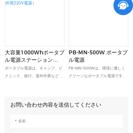
-4~104°F (-20~40°C) 充電温度
PB600US容量
32-104°F (0~40°C) AC出力
607Wh（41.6Ah/14.6V）放電温
110V-50/60Hz、1000W (ピーク
度-4～104°F（-20～40C）充電
1500W) ハウジング材質 アルミニ
温度32～104°F（0～40C）DC
ウム合金 製品サイズ
5521入力20V-6A 120W最大ソー
32.5*19*13.8cm 製品重量 8.1kg 放
ラー入力20V-6A 120W最大USB-
熱性に優れたアルミニウム合金シ
C出力5V-24A、
大容量1000Whポータブ
PB-MN-500W ポータブ
ェルを使用 4つの充電方法 (ソー
9V/12V/15V/20V-3A。 20V-
ル電源ステーション
ル電源
ラーパネル、DC、カーソケット、
5A、最大100WUSB-A出力
（LiFePO4、屋外用
ポータブル電源は、キャンプ、ピ
PB-MN-500Wは、環境に優しく
PD) 5つの出力方法 (DC / AC /
5V=2.4A、最大12Wカーソケット
220V電源）
クニック、旅行、屋外作業などに
クリーンなポータブル電源です。
USB / PD、カーソケット) 2000サ
出力12.6Vm 10A、最大126WDC
役立つ便利なアイテムです。停電
停電時やコンセントから遠く離れ
イクル以上の車載グレード
5521出力12V-6ALEDパワー
の心配なく自由に使えます。4つ
た場所での電力バックアップ用に
LiFePo4バッテリー ACコンセント
5W/10W/SOS/フラッシュ放熱性
の信頼性の高い入力ソース、5つ
設計されています。キャンプ、ロ
とPD 60Wの同時充電をサポート
に優れたアルミニウム合金シェル
お問い合わせ内容を送信してください
の出力方法、高い互換性を備えて
ードトリップ、テールゲートパー
製品表示:
を使用4つの充電方法（ソーラー
います。型番：PB-MN1000W、バ
ティー、バーベキュー、アドベン
パネル、DC、カーソケット、
名前
ッテリー容量：1065.6Wh、AC出
チャー、写真撮影、釣りなど、
PD）5つの出力方法
力電力：220V、50Hz/60Hz、
様々な場面で活躍します。さら
（DC/AC/USB/PD、カーソケッ