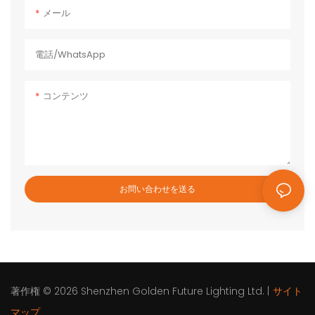
700W、製品重量：9.4kg、製品
に、ハリケーン、洪水、山火事、
メール
ト）2000サイクル以上の車載グレ
サイズ：29×21×18.1cm
竜巻など、停電時にも役立ちま
ードLiFePo4バッテリーACコンセ
す。
ントとPD 60Wの同時充電をサポ
電話/WhatsApp
ート製品ショー：
コンテンツ
お問い合わせを送る
著作権 © 2026
Shenzhen Golden Future Lighting Ltd.
|
サイト
マップ