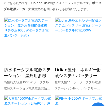
力できるためです。GoldenFutureはプロフェッショナルです。
ポータ
ブル電源メーカー
大量注文のお問い合わせも歓迎いたします。
防水ポータブル電源ステ
Lidian屋外エネルギー貯
ーション、屋外用多機能
蔵システムバッテリー発
発電機、リチウム
電所ソーラーポータブル
高性能大容量 1000W ポータブル
超耐久性ソーラーポータブル電源
1000Wポータブル電源
発電600W
電源ステーション緊急電源製品説
ステーションLi-ionバッテリーア
バンク（卸売）
明:モデル番号 PB1000US 容量
ウトドアパワーバンク110Vキャン
1016Wh (69.6Ah/14.6V) 放電温度
プ用製品説明：モデル番号