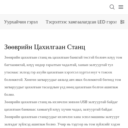
Уурхайчин гэрэл
Тэсрэлтээс хамгаалагдсан LED гэрэл
L
Зөөврийн Цахилгаан Станц
Зөөврийн цахилгаан станц нь цахилгаан банктай төстэй боловч илүү том
багтаамжтай, илүү өндөр гаралтын чадалтай, ханын залгууртай тул
утаснаас эхлээд гэр ахуйн цахилгаан хэрэгсэл хүртэл юуг ч тэжээх
боломжтой. Хөнгөн загваруудыг аялалд авч явах боломжтой бөгөөд том
загваруудыг цахилгаан тасалдлын үед нөөц цахилгаан болгон ашиглаж
болно.
Зөөврийн цахилгаан станц нь ихэвчлэн зөвхөн USB залгууртай байдаг
цахилгаан банкнаас хамаагүй илүү хүчин чадал, залгууртай байдаг.
Зөөврийн цахилгаан станцуудыг ихэвчлэн хана эсвэл машины залгуурт
залгадаг зүйлсэд ашиглаж болно. Учир нь тэдгээр нь том зүйлсийг хэдэн