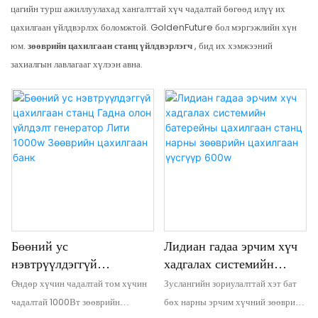
цагийн турш ажиллуулахад хангалттай хүч чадалтай бөгөөд илүү их
цахилгаан үйлдвэрлэх боломжтой. GoldenFuture бол мэргэжлийн хүн
юм.
зөөврийн цахилгаан станц үйлдвэрлэгч
, бид их хэмжээний
захиалгын лавлагааг хүлээн авна.
Бөөний ус
Лидиан гадаа эрчим хүч
нэвтрүүлдэггүй
хадгалах системийн
цахилгаан станц Гадна
батерейны цахилгаан
Өндөр хүчин чадалтай том хүчин
Зуслангийн зориулалттай хэт бат
олон үйлдэлт генератор
станц нарны зөөврийн
чадалтай 1000Вт зөөврийн
бөх нарны эрчим хүчний зөөврийн
Лити 1000w Зөөврийн
цахилгаан үүсгүүр 600w