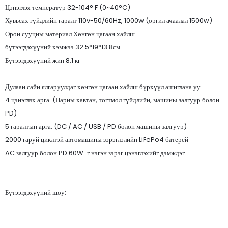
Цэнэглэх температур 32-104° F (0~40°C)
Хувьсах гүйдлийн гаралт 110v-50/60Hz, 1000w (оргил ачаалал 1500w)
Орон сууцны материал Хөнгөн цагаан хайлш
бүтээгдэхүүний хэмжээ 32.5*19*13.8см
Бүтээгдэхүүний жин 8.1 кг
Дулаан сайн ялгаруулдаг хөнгөн цагаан хайлш бүрхүүл ашиглана уу
4 цэнэглэх арга. (Нарны хавтан, тогтмол гүйдлийн, машины залгуур болон
PD)
5 гаралтын арга. (DC / AC / USB / PD болон машины залгуур)
2000 гаруй циклтэй автомашины зэрэглэлийн LiFePo4 батерей
AC залгуур болон PD 60W-г нэгэн зэрэг цэнэглэхийг дэмждэг
Бүтээгдэхүүний шоу: