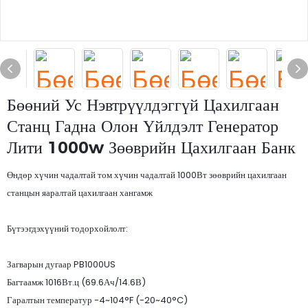
Бөөний Ус Нэвтрүүлдэггүй Цахилгаан
Станц Гадна Олон Үйлдэлт Генератор
Лити 1000w Зөөврийн Цахилгаан Банк
Өндөр хүчин чадалтай том хүчин чадалтай 1000Вт зөөврийн цахилгаан
станцын яаралтай цахилгаан хангамж
Бүтээгдэхүүний тодорхойлолт:
Загварын дугаар PB1000US
Багтаамж 1016Вт.ц (69.6Ач/14.6В)
Гаралтын температур -4~104°F (-20~40°C)