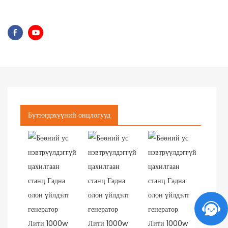
Бүтээгдэхүүний онцлогууд