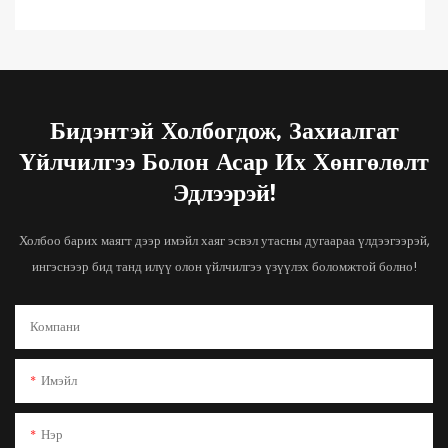
Бидэнтэй Холбогдож, Захиалгат
Үйлчилгээ Болон Асар Их Хөнгөлөлт
Эдлээрэй!
Холбоо барих маягт дээр имэйл хаяг эсвэл утасны дугаараа үлдээгээрэй,
ингэснээр бид танд илүү олон үйлчилгээ үзүүлэх боломжтой болно!
Компани
Имэйл
Нэр