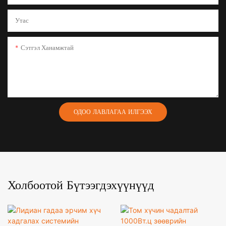
Утас
Сэтгэл Ханамжтай
ОДОО ЛАВЛАГАА ИЛГЭЭХ
Холбоотой Бүтээгдэхүүнүүд