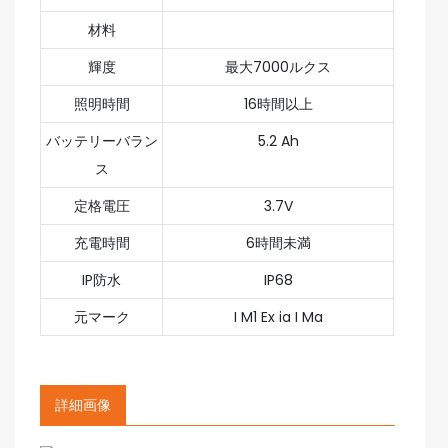
材料
輝度
最大7000ルクス
照明時間
16時間以上
バッテリーバラン
5.2 Ah
ス
定格電圧
3.7V
充電時間
6時間未満
IP防水
IP68
元マーク
I M1 Ex ia I Ma
詳細画像