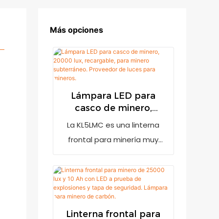
Más opciones
Lámpara LED para
casco de minero,
20000 lux, recargable,
La KL5LMC es una linterna
para minero
frontal para minería muy
subterráneo.
brillante con una salida de
Proveedor de luces
20000 lux. Cuenta con un
para mineros.
indicador de batería baja
para recordar al usuario que
debe recargarla cuando la
Linterna frontal para