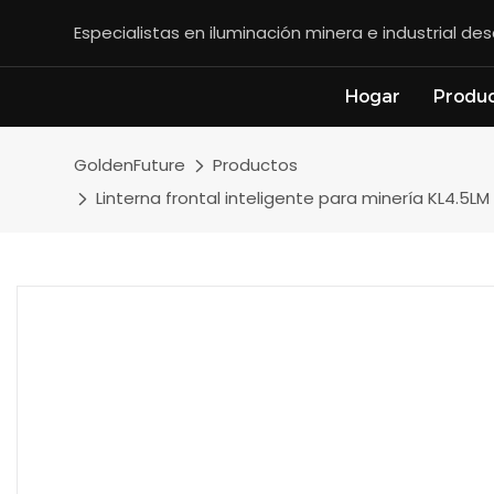
Especialistas en iluminación minera e industrial d
Hogar
Produ
GoldenFuture
Productos
Linterna frontal inteligente para minería KL4.5L