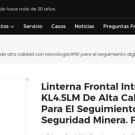
esde hace más de 20 años.
ctos
Servicio
Casos
Noticias
Preguntas F
M de alta calidad con tecnología RFID para el seguimiento dig
Linterna Frontal In
KL4.5LM De Alta Ca
Para El Seguimiento
Seguridad Minera. F