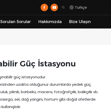
Türkçe
 Sorulan Sorular
Hakkımızda
Bize Ulaşın
ilir Güç İstasyonu
nabilir güç istasyonudur.
ar prizinden uzakta olduğunuz durumlarda yedek güç
k, piknik, barbekü, macera, fotoğrafçılık, balıkçılık vb.
kle kasırga, sel, dağ yangını, hortum gibi doğal afetlerde
ullanışlıdır.