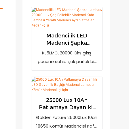
Madencilik LED
Madenci Şapka
Lambası 20000 Lux Şarj
KL5LMC, 20000 lüks çıkış
Edilebilir Madenci Kafa
gücüne sahip çok parlak bir
Lambası Yeraltı
madencilik kafa lambasıdır.
Madenci
Güç yetersiz olduğunda şarj
Aydınlatmaları
Tedarikçisi
edilmesi gerektiğini
hatırlatan düşük güç
25000 Lux 10Ah
göstergesine sahiptir.
Patlamaya Dayanıklı
7800mAh şarj edilebilir lityum
LED Güvenlik Başlığı
Golden Future 25000Lux 10ah
Madenci Lambası
iyon pil (LG marka) ve kurşun
18650 Kömür Madencisi Kafa