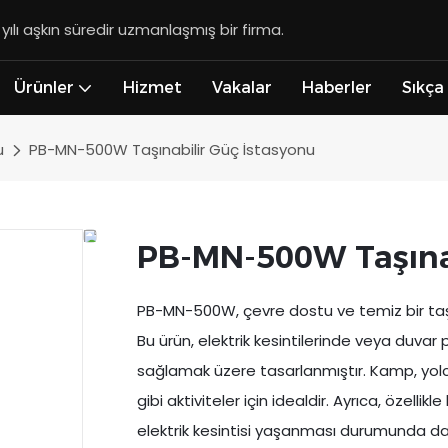
lı aşkın süredir uzmanlaşmış bir firma.
Ürünler
Hizmet
Vakalar
Haberler
Sıkça
u
PB-MN-500W Taşınabilir Güç İstasyonu
PB-MN-500W Taşınab
PB-MN-500W, çevre dostu ve temiz bir taşı
Bu ürün, elektrik kesintilerinde veya duv
sağlamak üzere tasarlanmıştır. Kamp, yolculu
gibi aktiviteler için idealdir. Ayrıca, özelli
elektrik kesintisi yaşanması durumunda da k