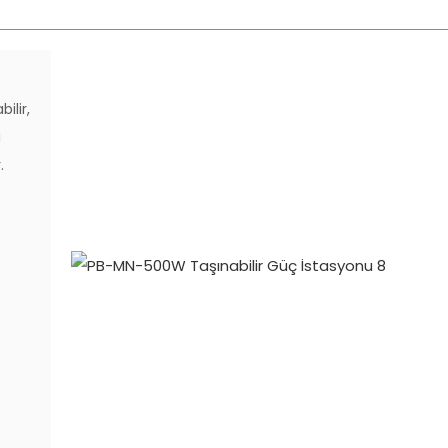
ilir,
i
.