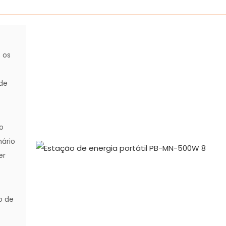
 os
de
 o
ário
er
o de