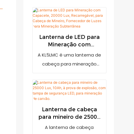
Lanterna de LED para
Mineração com
Capacete, 20000 Lux,
A KL5LMC é uma lanterna de
Recarregável, para
cabeça para mineração
Cabeça de Mineiro,
muito brilhante, com saída
Fornecedor de Luzes
de 20.000 lux. Possui
para Mineração
Subterrânea
indicador de bateria fraca
para lembrar o usuário de
recarregá-la quando a
Lanterna de cabeça
para mineiro de 25000
carga estiver baixa. Adota
Lux, 10Ah, à prova de
uma bateria de íon-lítio
A lanterna de cabeça
explosão, com tampa