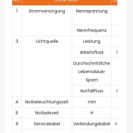
NO.
Parameter
Einheit
1
Stromversorgung
Nennspannung
W
1
Nennfrequenz
Hz
3
Lichtquelle
Leistung
W
Arbeitsfluss
Lm
5
Durchschnittliche
H
Lebensdauer
Spam
Notfallfluss
Lm
4
Notbeleuchtungszeit
min
5
Notladezeit
H
6
Servicekabel
Verbindungskabel
mm