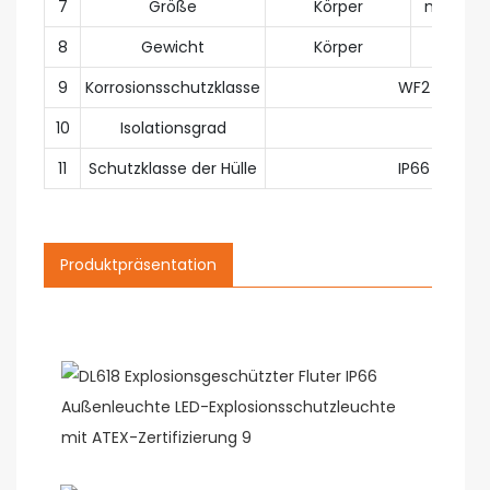
7
Größe
Körper
mm
Φ
8
Gewicht
Körper
kg
9
Korrosionsschutzklasse
WF2
10
Isolationsgrad
11
Schutzklasse der Hülle
IP66
Produktpräsentation