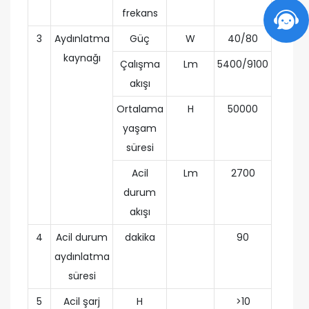
frekans
3
Aydınlatma
Güç
W
40/80
kaynağı
Çalışma
Lm
5400/9100
akışı
Ortalama
H
50000
yaşam
süresi
Acil
Lm
2700
durum
akışı
4
Acil durum
dakika
90
aydınlatma
süresi
5
Acil şarj
H
>10