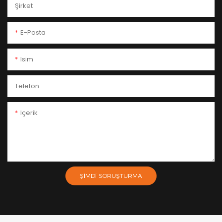
Şirket
E-Posta
Isim
Telefon
Içerik
ŞIMDI SORUŞTURMA