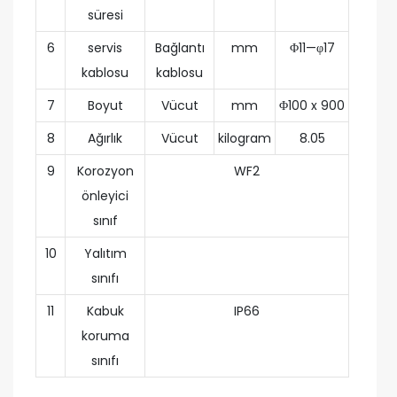
süresi
6
servis
Bağlantı
mm
Φ11—φ17
kablosu
kablosu
7
Boyut
Vücut
mm
Φ100 x 900
8
Ağırlık
Vücut
kilogram
8.05
9
Korozyon
WF2
önleyici
sınıf
10
Yalıtım
sınıfı
11
Kabuk
IP66
koruma
sınıfı