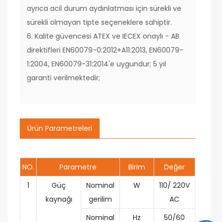
ayrıca acil durum aydınlatması için sürekli ve
sürekli olmayan tipte seçeneklere sahiptir.
6. Kalite güvencesi ATEX ve IECEX onaylı - AB
direktifleri EN60079-0:2012+A11:2013, EN60079-
1:2004, EN60079-31:2014'e uygundur; 5 yıl
garanti verilmektedir;
Ürün Parametreleri
NO.
Parametre
Birim
Değer
1
Güç
Nominal
W
110/ 220V
kaynağı
gerilim
AC
Nominal
Hz
50/60