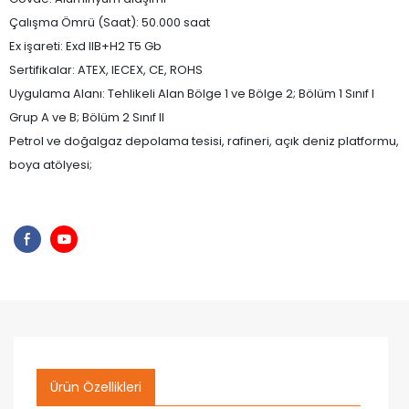
Çalışma Ömrü (Saat): 50.000 saat
Ex işareti: Exd IIB+H2 T5 Gb
Sertifikalar: ATEX, IECEX, CE, ROHS
Uygulama Alanı: Tehlikeli Alan Bölge 1 ve Bölge 2; Bölüm 1 Sınıf I
Grup A ve B; Bölüm 2 Sınıf II
Petrol ve doğalgaz depolama tesisi, rafineri, açık deniz platformu,
boya atölyesi;
Ürün Özellikleri