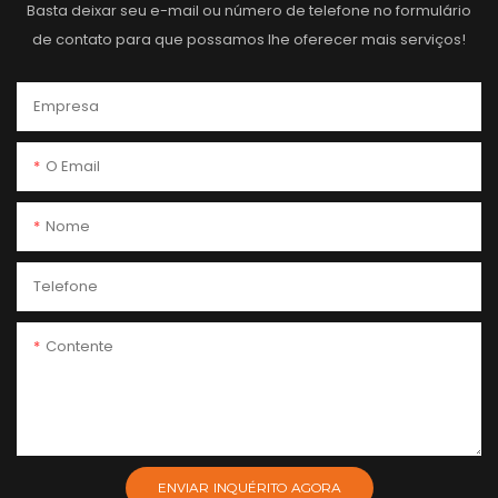
Basta deixar seu e-mail ou número de telefone no formulário
de contato para que possamos lhe oferecer mais serviços!
Empresa
O Email
Nome
Telefone
Contente
ENVIAR INQUÉRITO AGORA