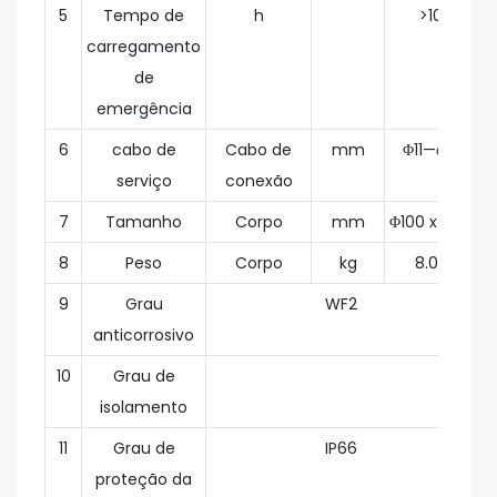
5
Tempo de
h
>10
carregamento
de
emergência
6
cabo de
Cabo de
mm
Φ11—φ17
serviço
conexão
7
Tamanho
Corpo
mm
Φ100 x 900
8
Peso
Corpo
kg
8.05
9
Grau
WF2
anticorrosivo
10
Grau de
isolamento
11
Grau de
IP66
proteção da