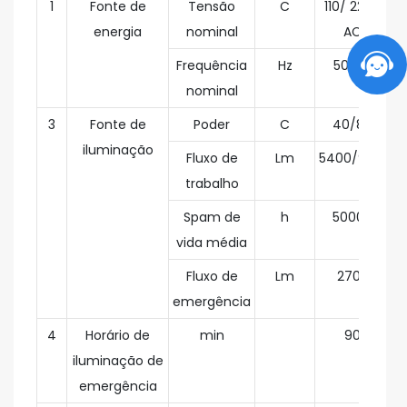
1
Fonte de
Tensão
C
110/ 220V
energia
nominal
AC
Frequência
Hz
50/60
nominal
3
Fonte de
Poder
C
40/80
iluminação
Fluxo de
Lm
5400/9100
trabalho
Spam de
h
50000
vida média
Fluxo de
Lm
2700
emergência
4
Horário de
min
90
iluminação de
emergência