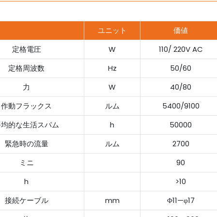
ユニット
価値
定格電圧
W
110/ 220V AC
定格周波数
Hz
50/60
力
W
40/80
作動フラックス
ルム
5400/9100
平均的な生活スパム
h
50000
緊急時の流量
ルム
2700
ミニ
90
h
>10
接続ケーブル
mm
Φ11—φ17