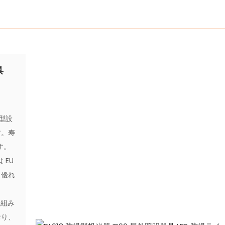
具
体型設
す。寿
す。
 EU
も優れ
を組み
おり、