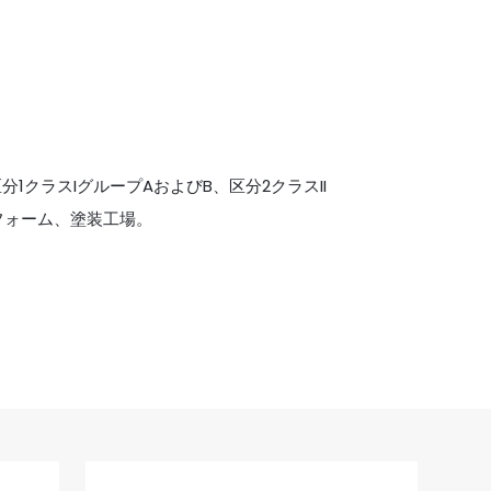
1クラスIグループAおよびB、区分2クラスII
フォーム、塗装工場。