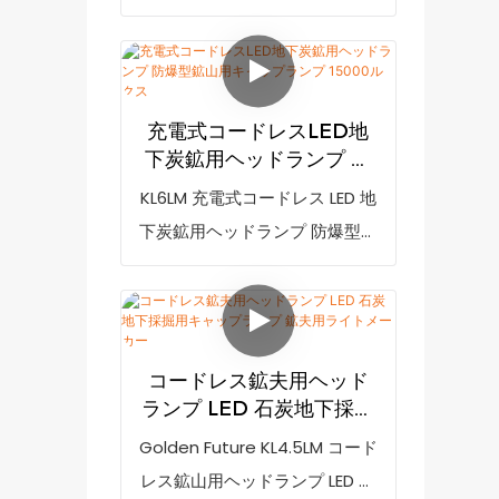
ク：EXib II BT4 IP等級：IP65
したKL6LM鉱山用ランプは、充
電がより安全になり、鉱山内で
充電穴が損傷する心配はもうあ
充電式コードレスLED地
りません。OLEDディスプレイ
下炭鉱用ヘッドランプ 防
は、鉱山内で日付、時刻、バッ
爆型鉱山用キャップラン
KL6LM 充電式コードレス LED 地
テリー残量を表示できます。型
プ 15000ルクス
下炭鉱用ヘッドランプ 防爆型鉱
番：KL6LM照度：15000lux特
山用キャップランプは、誘導充
徴：ワイヤレス誘導充電、OLED
電の新技術を採用しており、よ
ディスプレイ画面認証：ATEXEx
り安全な充電が可能になりまし
マーク：IMI Exia I Ma
た。鉱山内で充電穴が損傷する
EN60079-35-1IP等級：IP67
コードレス鉱夫用ヘッド
心配はもうありません。OLED
ランプ LED 石炭地下採掘
ディスプレイ画面には、鉱山内
用キャップランプ 鉱夫用
Golden Future KL4.5LM コード
ライトメーカー
で日付、時刻、バッテリー残量
レス鉱山用ヘッドランプ LED 石
が表示されます。型番: KL6LM