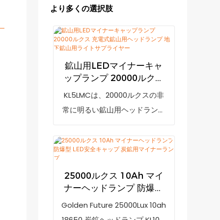
より多くの選択肢
鉱山用LEDマイナーキャ
ップランプ 20000ルクス
充電式鉱山用ヘッドラン
KL5LMCは、20000ルクスの非
プ 地下鉱山用ライトサプ
常に明るい鉱山用ヘッドランプ
ライヤー
です。低電力表示機能により、
電力不足時に充電を促します。
7800mAhの充電式リチウムイ
オンバッテリー（LGブランド）
25000ルクス 10Ah マイ
と高度なLED技術を採用し、防
ナーヘッドランプ 防爆型
弾PCハウジングと強化ガラス
LED安全キャップ 炭鉱用
Golden Future 25000Lux 10ah
マイナーランプ
レンズを備えています。また、
18650 炭鉱ヘッドランプ KL10M