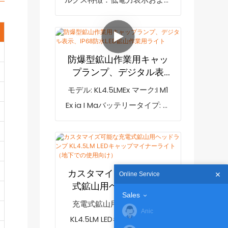
リアアラート
善しています。充電式LEDマイ
安全リアライト防爆マーク：IM1
ニングライト10000ルクスKL2M
Ex ia I MaIP等級：IP68
コードレスキャップランプ（充
電器付き）の仕様は、お客様の
防爆型鉱山作業用キャッ
ニーズに合わせてカスタマイズ
プランプ、デジタル表
できます。型番：KL2M照度：
示、IP68防水LED鉱山作
モデル: KL4.5LMEx マーク:I M1
業用ライト
4500ルクス正味重量：180g防
Ex ia I Maバッテリータイプ: リ
爆マーク：EXib II BT4IP等級：
チウムイオンバッテリーIP 定格:
IP65
IP68認証: ATEX、CE梱包: 20
個/カートン工場 Golden
Future KL4.5LM LED 充電式鉱夫
カスタマイズ可能な充電
Online Service
用ランプコードレス鉱夫用ラン
式鉱山用ヘッドランプ
Sales
プは、軽量 215g、携帯サイズ
KL4.5LM LEDキャップマ
充電式鉱山用ヘッドランプ
イナーライト（地下での
77*61*55 mm で、安全ヘルメ
Anic
KL4.5LM LEDキャップライト
使用向け）
ットを着用する鉱夫や建設作業