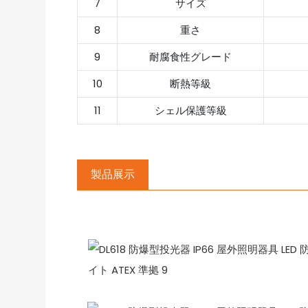
7
サイズ
8
重さ
9
耐腐食性グレード
10
断熱等級
11
シェル保護等級
製品展示