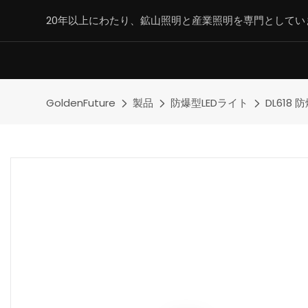
20年以上にわたり、鉱山照明と産業照明を専門としてい
GoldenFuture
製品
防爆型LEDライト
DL618