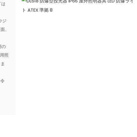
ドは
ウジ
表面、
用の
常用照
りま
指令
、
。