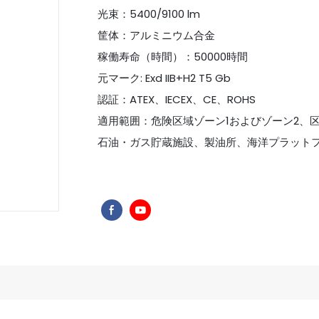
光束：5400/9100 lm
筐体：アルミニウム合金
稼働寿命（時間）：50000時間
元マーク: Exd IIB+H2 T5 Gb
認証：ATEX、IECEX、CE、ROHS
適用範囲：危険区域ゾーン1およびゾーン2、区分
石油・ガス貯蔵施設、製油所、海洋プラット