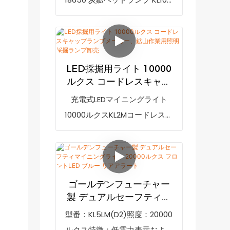
MCU制御充電システムを採用し
マイニングライト LED キャップ
ており、充電時間は8時間以内
ランプは、電力不足時に充電を
です。型番：KL5LMC、照度：
促す低電力表示機能を備えた、
20000ルクス、機能：低電力表
最も明るいマイニングランプで
LED採掘用ライト 10000
示、防爆マーク：IM1 Ex ia I
す。10000mAh 充電式リチウム
ルクス コードレスキャッ
Ma、IP等級：IP68
イオンバッテリー (LG ブラン
プランプメーカー、鉱山
充電式LEDマイニングライト
作業用照明採掘ランプ卸
ド) と高度な LED 技術を採用
10000ルクスKL2Mコードレスキ
売
し、防弾 PC ハウジングと強化
ャップランプ（充電器付き）
ガラスレンズ、MCU 制御充電
は、市場の類似製品と比較し
システムを備えています。型番:
て、性能、品質、外観などの点
KL10M 照度: 25000 lux バッテリ
で比類のない優れた利点を持
ゴールデンフューチャー
ー容量: 10Ah 特徴: 低電力表示
ち、市場で高い評価を得ていま
製 デュアルセーフティマ
Ex マーク: IM1 Ex ia I Ma IP 等級:
す。GoldenFutureは過去の製
イニングライト 20000ル
型番：KL5LM(D2)照度：20000
IP68
クス フロントLED ブルー
品の欠点を総括し、継続的に改
ルクス特徴：低電力表示および