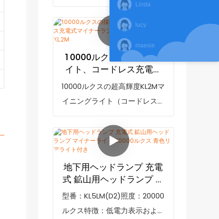
Linda
（地下用）は、市場の類似製品
員に便利です。
と比較して、性能、品質、外観
lucy
などの点で比類のない優れた利
maesie
点を持ち、市場で高い評価を得
10000ルクスの採掘用ラ
ています。GoldenFutureは過
イト、コードレス充電式
去の製品の欠点をまとめ、継続
マイナーランプ、急速充
10000ルクスの超高輝度KL2Mマ
電器付き KL2M
的に改善しています。充電式鉱
イニングライト（コードレス充
山用ヘッドランプ KL4.5LM LED
電式、急速充電器付き）は、市
キャップライト（地下用）の仕
場の類似製品と比較して、性
様は、お客様のニーズに合わせ
能、品質、外観などの点で比類
てカスタマイズできます。
のない優れた利点を持ち、市場
地下用ヘッドランプ 充電
KL4.5LM Lamparas Mineras
で高い評価を得ています。
式 鉱山用ヘッドランプ マ
Underground Mine Light Led
GoldenFutureは過去の製品の
イナーライト 20000ルク
型番：KL5LM(D2)照度：20000
Rechargeable Miner
ス 青色リアライト付き
欠点を総括し、継続的に改善し
ルクス特徴：低電力表示および
Headlamp Mining Cap Lamp
ています。10000ルクスの超高