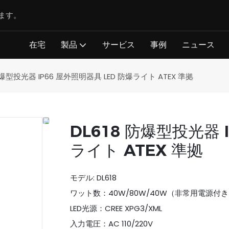
ます。
在宅
製品
サービス
事例
ニュース
 防爆型投光器 IP66 屋外照明器具 LED 防爆ライト ATEX 準拠
DL618 防爆型投光器 
ライト ATEX 準拠
モデル: DL618
ワット数：40W/80W/40W（非常用電源付
LED光源：CREE XPG3/XML
入力電圧：AC 110/220V