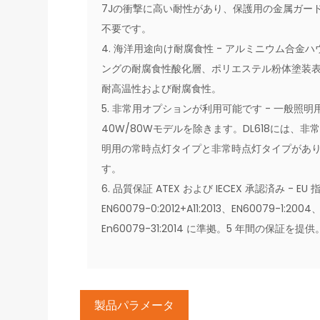
7Jの衝撃に高い耐性があり、保護用の金属ガー
不要です。
4. 海洋用途向け耐腐食性 - アルミニウム合金ハ
ングの耐腐食性酸化層、ポリエステル粉体塗装
耐高温性および耐腐食性。
5. 非常用オプションが利用可能です - 一般照明
40W/80Wモデルを除きます。DL618には、非
明用の常時点灯タイプと非常時点灯タイプがあ
す。
6. 品質保証 ATEX および IECEX 承認済み - EU 
EN60079-0:2012+A11:2013、EN60079-1:2004
En60079-31:2014 に準拠。5 年間の保証を提供
製品パラメータ