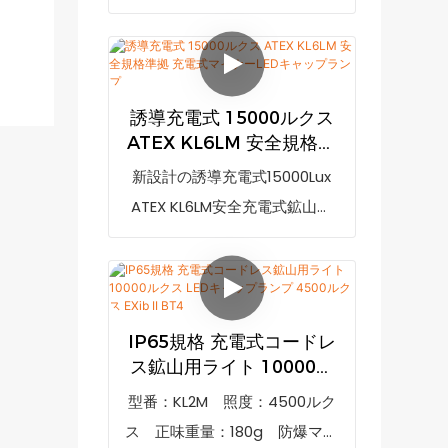
安全リアライト防爆マーク：IM1
は、軽量215g、携帯サイズ
輝度KL2Mマイニングライト（コ
Ex ia I MaIP等級：IP68
77*61*55mmで、安全ヘルメ
ードレス充電式、急速充電器付
ットを着用する鉱山労働者や建
き）の仕様は、お客様のニーズ
設作業員に便利です。モデル：
誘導充電式 15000ルクス
に合わせてカスタマイズできま
KL4.5LMExマーク：I M1 Ex ia I
ATEX KL6LM 安全規格準
す。型番：KL2M照度：4500ル
Maバッテリータイプ：リチウ
拠 充電式マイナーLEDキ
新設計の誘導充電式15000Lux
クス正味重量：180g防爆マー
ャップランプ
ムイオンバッテリーIP定格：
ATEX KL6LM安全充電式鉱山用
ク：EXib II BT4IP等級：IP65
IP68認証：ATEX、CE梱包：20
LEDキャップランプは、市場の
個/カートン
類似製品と比較して、性能、品
質、外観などの点で比類のない
優れた利点を持ち、市場で高い
IP65規格 充電式コードレ
評価を得ています。
ス鉱山用ライト 10000ル
GoldenFutureは過去の製品の
クス LEDキャップランプ
型番：KL2M 照度：4500ルク
4500ルクス EXib II BT4
欠点をまとめ、継続的に改善し
ス 正味重量：180g 防爆マー
ています。誘導充電技術を採用