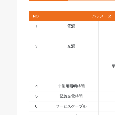
NO.
パラメータ
1
電源
3
光源
4
非常用照明時間
5
緊急充電時間
6
サービスケーブル