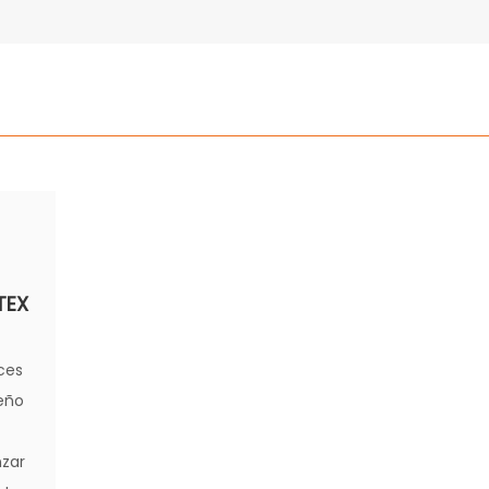
TEX
uces
seño
nzar