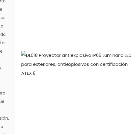
nto.
de
nes
ue
ada.
tos:
de
o
:
ara
cie
sión.
to