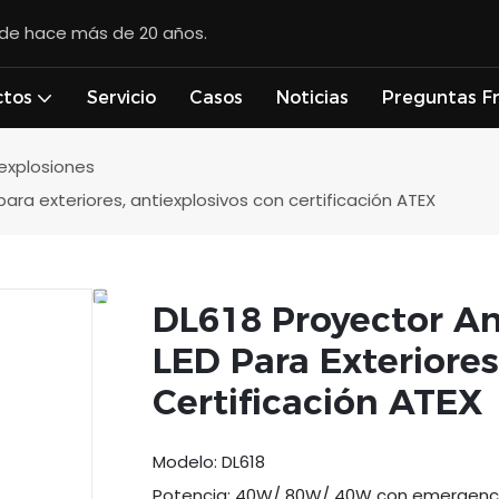
esde hace más de 20 años.
ctos
Servicio
Casos
Noticias
Preguntas F
 explosiones
para exteriores, antiexplosivos con certificación ATEX
DL618 Proyector An
LED Para Exteriores
Certificación ATEX
Modelo: DL618
Potencia: 40W/ 80W/ 40W con emergenc