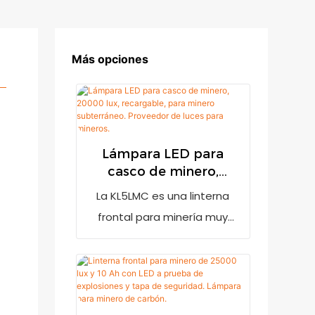
Más opciones
Lámpara LED para
casco de minero,
20000 lux, recargable,
La KL5LMC es una linterna
para minero
frontal para minería muy
subterráneo.
brillante con una salida de
Proveedor de luces
20000 lux. Cuenta con un
para mineros.
indicador de batería baja
para recordar al usuario que