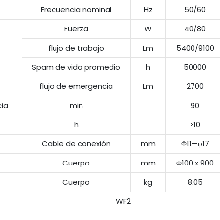
Frecuencia nominal
Hz
50/60
Fuerza
W
40/80
flujo de trabajo
Lm
5400/9100
Spam de vida promedio
h
50000
flujo de emergencia
Lm
2700
cia
min
90
h
>10
Cable de conexión
mm
Φ11—φ17
Cuerpo
mm
Φ100 x 900
Cuerpo
kg
8.05
WF2