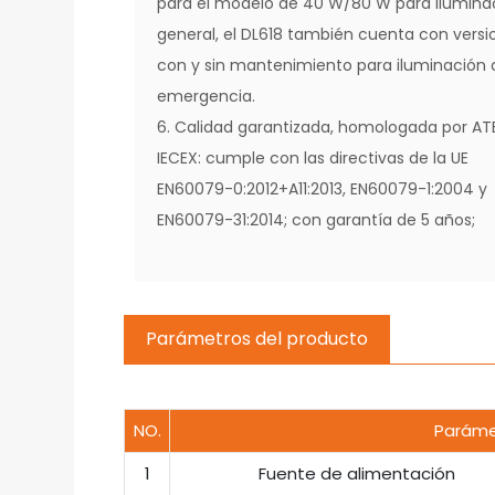
para el modelo de 40 W/80 W para ilumina
general, el DL618 también cuenta con versi
con y sin mantenimiento para iluminación 
emergencia.
6. Calidad garantizada, homologada por AT
IECEX: cumple con las directivas de la UE
EN60079-0:2012+A11:2013, EN60079-1:2004 y
EN60079-31:2014; con garantía de 5 años;
Parámetros del producto
NO.
Paráme
1
Fuente de alimentación