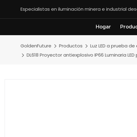
Especialistas en iluminación minera e industrial d
Hogar
Produ
GoldenFuture
Productos
Luz LED a prueba de
DL618 Proyector antiexplosivo IP66 Luminaria LED 