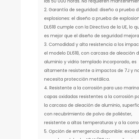
las 50 000 horas. No requieren mantenimie
2. Garantía de seguridad: diseño a prueba 
explosiones: el diseño a prueba de explosio
DL618 cumple con la Directiva de la UE, lo q
es mejor que el diseño de seguridad mejor
3. Comodidad y alta resistencia a los impac
el modelo DL618, con carcasa de aleación 
aluminio y vidrio templado incorporado, es
altamente resistente a impactos de 7J y n
necesita protección metálica.
4. Resistente a la corrosión para uso marino
capas oxidadas resistentes a la corrosión p
la carcasa de aleación de aluminio, superfi
con recubrimiento de polvo de poliéster,
resistente a altas temperaturas y a la corro
5. Opción de emergencia disponible: excep