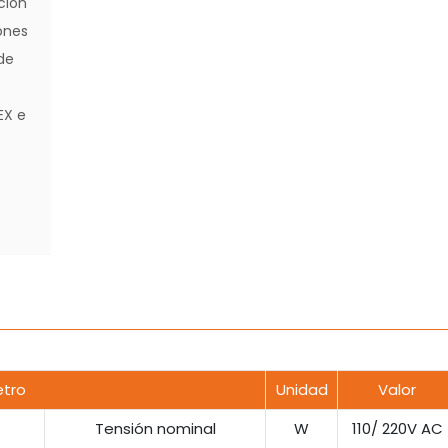
ción
ones
de
EX e
tro
Unidad
Valor
Tensión nominal
W
110/ 220V AC