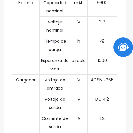
Batería
Capacidad
mAh
6600
nominal
Voltaje
V
3.7
nominal
Tiempo de
h
≤8
carga
Esperanza de
círculo
1000
vida
Cargador
Voltaje de
V
AC85～265
entrada
Voltaje de
V
DC 4.2
salida
Corriente de
A
1.2
salida