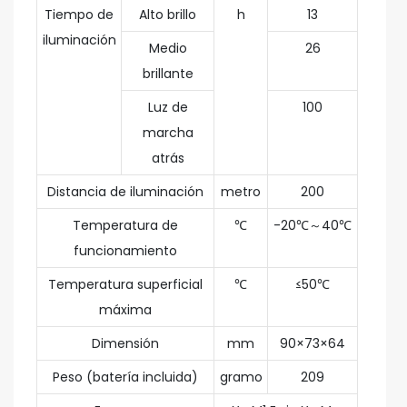
Tiempo de
Alto brillo
h
13
iluminación
Medio
26
brillante
Luz de
100
marcha
atrás
Distancia de iluminación
metro
200
Temperatura de
℃
-20℃～40℃
funcionamiento
Temperatura superficial
℃
≤50℃
máxima
Dimensión
mm
90×73×64
Peso (batería incluida)
gramo
209