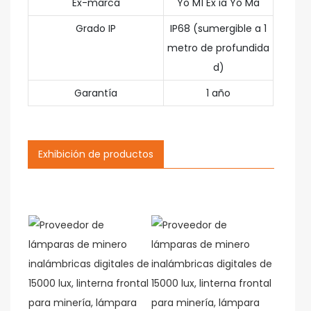
Ex-marca
Yo M1 Ex ia Yo Ma
Grado IP
IP68 (sumergible a 1
metro de profundida
d)
Garantía
1 año
Exhibición de productos