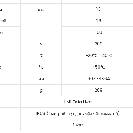
д
цаг
13
лтэй
26
эл
100
м
200
℃
-20℃～40℃
р
℃
≤50℃
мм
90×73×64
g
209
I M1 Ex ia I Ma
IP68 (1 метрийн гүнд шумбах боломжтой)
1 жил