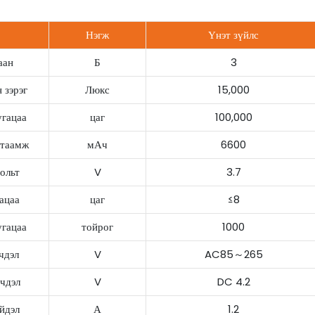
Нэгж
Үнэт зүйлс
аан
Б
3
 зэрэг
Люкс
15,000
гацаа
цаг
100,000
гтаамж
мАч
6600
вольт
V
3.7
гацаа
цаг
≤8
гацаа
тойрог
1000
чдэл
V
AC85～265
чдэл
V
DC 4.2
йдэл
А
1.2