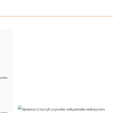
долоо
гадна