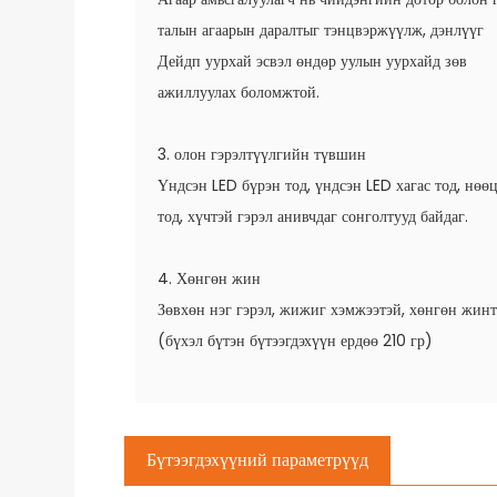
талын агаарын даралтыг тэнцвэржүүлж, дэнлүүг
Дейдп уурхай эсвэл өндөр уулын уурхайд зөв
ажиллуулах боломжтой.
3. олон гэрэлтүүлгийн түвшин
Үндсэн LED бүрэн тод, үндсэн LED хагас тод, нөө
тод, хүчтэй гэрэл анивчдаг сонголтууд байдаг.
4. Хөнгөн жин
Зөвхөн нэг гэрэл, жижиг хэмжээтэй, хөнгөн жин
(бүхэл бүтэн бүтээгдэхүүн ердөө 210 гр)
Бүтээгдэхүүний параметрүүд