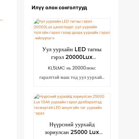
Илүү олон сонголтууд
Уул уурхайн LED тагны
гэрэл 20000Lux
цэнэглэдэг уул уурхайн
KL5LMC нь 20000люкс
толгойн гэрэл газар доорх
гаралттай маш тод уул уурхайн
уурхайн гэрэл нийлүүлэгч
гэрэл юм. Цахилгаан хангалтгүй
үед хэрэглэгч цэнэглэхийг
сануулах бага чадлын заалттай.
Энэ нь 7800mAh цэнэглэдэг
лити-ион батерей (LG брэнд)
Нүүрсний уурхайд
зориулсан 25000 Lux
болон сум нэвтэрдэггүй