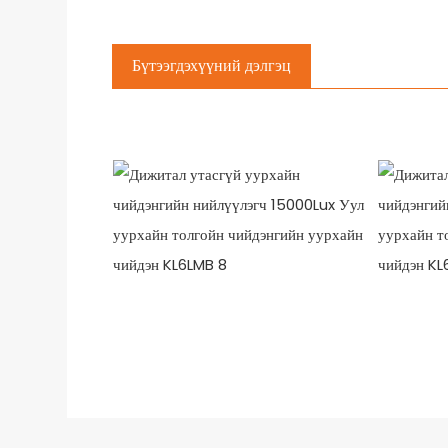
Бүтээгдэхүүний дэлгэц