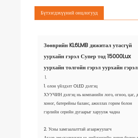
Бүтээгдэхүүний онцлогууд
Зөөврийн KL6LMB дижитал утасгүй
уурхайн гэрэл Супер тод 15000Lux
уурхайн толгойн гэрэл уурхайн гэрэл
1. олон үйлдэлт OLED дэлгэц
ХУУЧИН дэлгэц нь компанийн лого, огноо, цаг, 
хоног, батерейны баланс, ажиллах горим болон
гэрлийн серийн дугаарыг харуулж чадна
2. Усны хамгаалалттай агааржуулагч
Агаар амьсгалуулагч нь чийдэнгийн дотор болон 