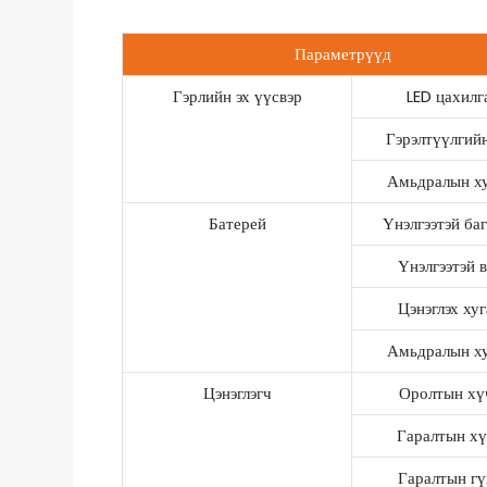
Параметрүүд
Гэрлийн эх үүсвэр
LED цахилг
Гэрэлтүүлгийн
Амьдралын ху
Батерей
Үнэлгээтэй ба
Үнэлгээтэй 
Цэнэглэх ху
Амьдралын ху
Цэнэглэгч
Оролтын хү
Гаралтын хү
Гаралтын гү