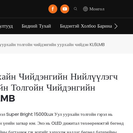
Монгол
ултууд
Бидний Тухай
Бидэнтэй Холбоо Барина Уу
 уурхайн толгойн чийдэнгийн уурхайн чийдэн KL6LMB
хайн Чийдэнгийн Нийлүүлэгч
н Толгойн Чийдэнгийн
LMB
эл Super Bright 15000Lux Уул уурхайн толгойн гэрэл нь
н үеийн загвар юм. Энэ нь OLED дижитал төхөөрөмжтэй бөгөөд
рейны багтаамж гэх мэтийг харуулж чаддаг бөгөөд батерейны