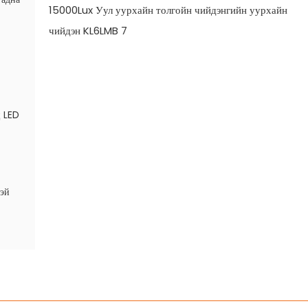
ц LED
тэй