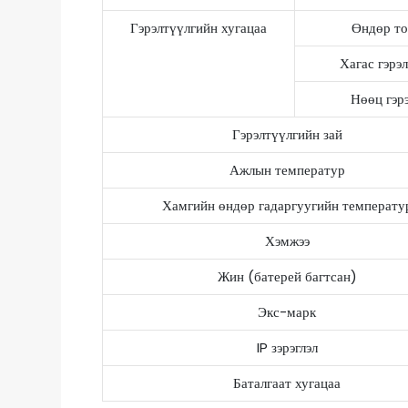
Гэрэлтүүлгийн хугацаа
Өндөр то
Хагас гэрэ
Нөөц гэр
Гэрэлтүүлгийн зай
Ажлын температур
Хамгийн өндөр гадаргуугийн температу
Хэмжээ
Жин (батерей багтсан)
Экс-марк
IP зэрэглэл
Баталгаат хугацаа