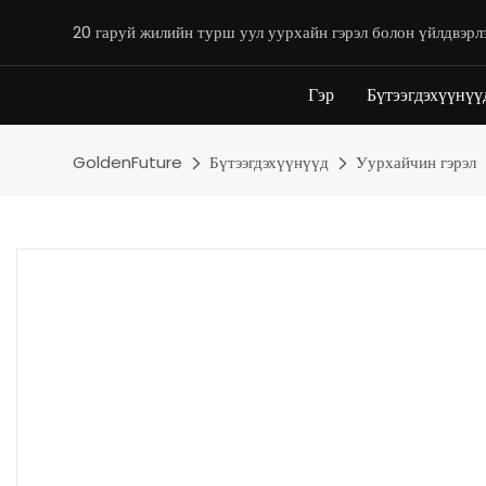
20 гаруй жилийн турш уул уурхайн гэрэл болон үйлдвэрл
Гэр
Бүтээгдэхүүнүү
GoldenFuture
Бүтээгдэхүүнүүд
Уурхайчин гэрэл