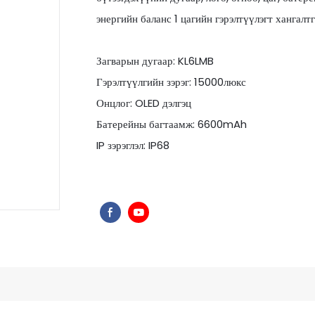
энергийн баланс 1 цагийн гэрэлтүүлэгт хангалтг
Загварын дугаар: KL6LMB
Гэрэлтүүлгийн зэрэг: 15000люкс
Онцлог: OLED дэлгэц
Батерейны багтаамж: 6600mAh
IP зэрэглэл: IP68