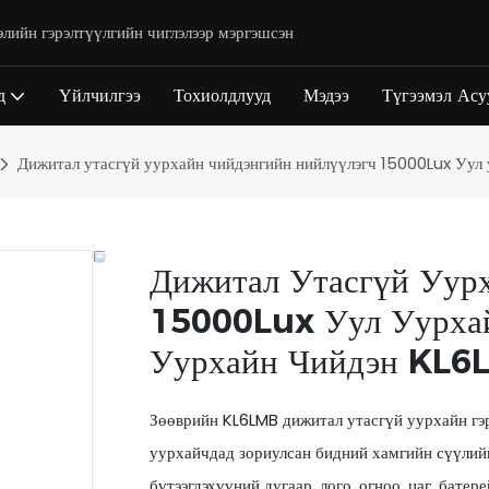
элийн гэрэлтүүлгийн чиглэлээр мэргэшсэн
д
Үйлчилгээ
Тохиолдлууд
Мэдээ
Түгээмэл Асу
Дижитал утасгүй уурхайн чийдэнгийн нийлүүлэгч 15000Lux Уул
Дижитал Утасгүй Уур
15000Lux Уул Уурхай
Уурхайн Чийдэн KL6
Зөөврийн KL6LMB дижитал утасгүй уурхайн гэр
уурхайчдад зориулсан бидний хамгийн сүүлий
бүтээгдэхүүний дугаар, лого, огноо, цаг, бате