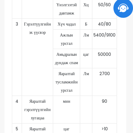
Үнэлгээтэй
Хц
50/60
давтамж
3
Гэрэлтүүлгийн
Хүч чадал
Б
40/80
эх үүсвэр
Ажлын
Лм
5400/9100
урсгал
Амьдралын
цаг
50000
дундаж спам
Яаралтай
Лм
2700
тусламжийн
урсгал
4
Яаралтай
мин
90
гэрэлтүүлгийн
хугацаа
5
Яаралтай
цаг
>10