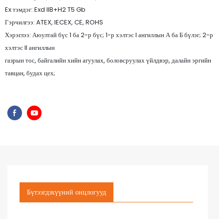
Ex тэмдэг: Exd IIB+H2 T5 Gb
Гэрчилгээ: ATEX, IECEX, CE, ROHS
Хэрэглээ: Аюултай бүс 1 ба 2-р бүс; 1-р хэлтэс I ангиллын А ба Б бүлэг; 2-р
хэлтэс II ангиллын
газрын тос, байгалийн хийн агуулах, боловсруулах үйлдвэр, далайн эргийн
тавцан, будах цех;
Бүтээгдэхүүний онцлогууд