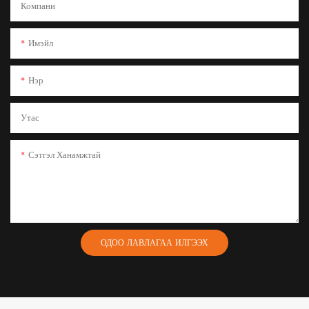
Компани
Имэйл
Нэр
Утас
Сэтгэл Ханамжтай
ОДОО ЛАВЛАГАА ИЛГЭЭХ