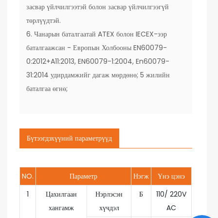
засвар үйлчилгээтэй болон засвар үйлчилгээгүй
төрлүүдтэй.
6. Чанарын баталгаатай ATEX болон IECEX-ээр
баталгаажсан - Европын Холбооны EN60079-
0:2012+A11:2013, EN60079-1:2004, En60079-
31:2014 удирдамжийг дагаж мөрдөнө; 5 жилийн
баталгаа өгнө;
Бүтээгдэхүүний параметрүүд
NO.
Параметр
Нэгж
Үнэ цэнэ
1
Цахилгаан
Нэрлэсэн
Б
110/ 220V
хангамж
хүчдэл
AC