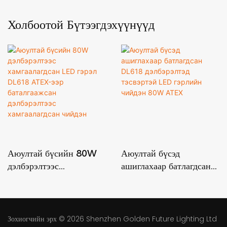
Холбоотой Бүтээгдэхүүнүүд
Аюултай бүсийн 80W
Аюултай бүсэд
дэлбэрэлтээс
ашиглахаар батлагдсан
хамгаалагдсан LED
DL618 дэлбэрэлтэд
гэрэл DL618 ATEX-ээр
тэсвэртэй LED гэрлийн
баталгаажсан
чийдэн 80W ATEX
дэлбэрэлтээс
Зохиогчийн эрх © 2026
Shenzhen Golden Future Lighting Ltd