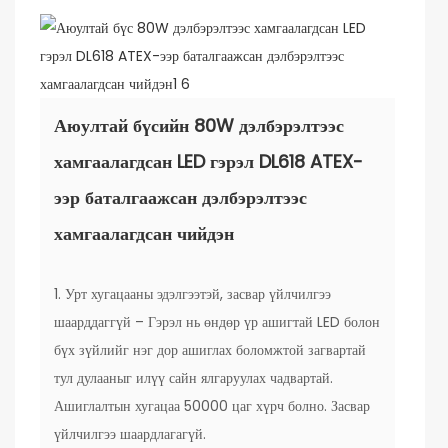
Аюултай бүсийн 80W дэлбэрэлтээс
хамгаалагдсан LED гэрэл DL618 ATEX-
ээр баталгаажсан дэлбэрэлтээс
хамгаалагдсан чийдэн
1. Урт хугацааны эдэлгээтэй, засвар үйлчилгээ
шаарддаггүй – Гэрэл нь өндөр үр ашигтай LED болон
бүх зүйлийг нэг дор ашиглах боломжтой загвартай
тул дулааныг илүү сайн ялгаруулах чадвартай.
Ашиглалтын хугацаа 50000 цаг хүрч болно. Засвар
үйлчилгээ шаардлагагүй.