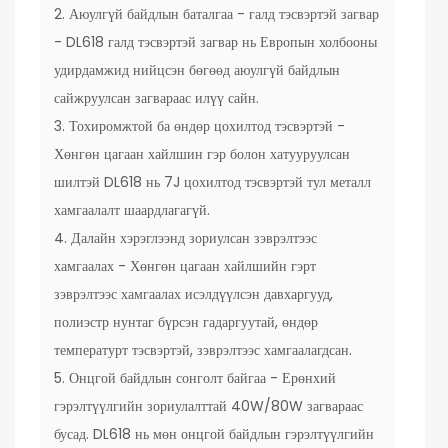
2. Аюулгүй байдлын баталгаа - галд тэсвэртэй загвар
- DL618 галд тэсвэртэй загвар нь Европын холбооны
удирдамжид нийцсэн бөгөөд аюулгүй байдлын
сайжруулсан загвараас илүү сайн.
3. Тохиромжтой ба өндөр цохилтод тэсвэртэй -
Хөнгөн цагаан хайлшин гэр болон хатууруулсан
шилтэй DL618 нь 7J цохилтод тэсвэртэй тул металл
хамгаалалт шаардлагагүй.
4. Далайн хэрэглээнд зориулсан зэврэлтээс
хамгаалах - Хөнгөн цагаан хайлшийн гэрт
зэврэлтээс хамгаалах исэлдүүлсэн давхаргууд,
полиэстр нунтаг бүрсэн гадаргуутай, өндөр
температурт тэсвэртэй, зэврэлтээс хамгаалагдсан.
5. Онцгой байдлын сонголт байгаа - Ерөнхий
гэрэлтүүлгийн зориулалттай 40W/80W загвараас
бусад. DL618 нь мөн онцгой байдлын гэрэлтүүлгийн