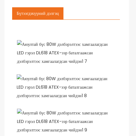
Бүтээгдэхүүний дэлгэц