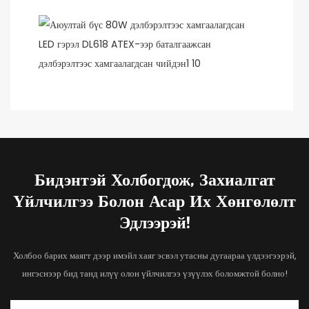
Бидэнтэй Холбогдож, Захиалгат
Үйлчилгээ Болон Асар Их Хөнгөлөлт
Эдлээрэй!
Холбоо барих маягт дээр имэйл хаяг эсвэл утасны дугаараа үлдээгээрэй,
ингэснээр бид танд илүү олон үйлчилгээ үзүүлэх боломжтой болно!