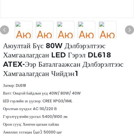
Аюултай Бүс 80W Дэлбэрэлтээс
Хамгаалагдсан LED Гэрэл DL618
ATEX-Ээр Баталгаажсан Дэлбэрэлтээс
Хамгаалагдсан Чийдэн1
Загвар: DL618
Ватт: Онцгой байдлын үед 40W/ 80W/ 40W
LED гэрлийн эх үүсвэр: CREE XPG3/XML
Оролтын хүчдэл: AC 110/220 В
Гэрэлтүүлгийн урсгал: 5400/9100 лм
Орон сууц: Хөнгөн цагаан хайлш
Ажиллах хугацаа (цаг): 50000 цаг