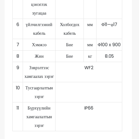
цэнэглэх
хугацаа
6
үйлчилгээний
Холбогдох
мм
Φ11—φ17
кабель
кабель
7
Хэмжээ
Бие
мм
Φ100 x 900
8
Жин
Бие
кг
8.05
9
Зэврэлтээс
WF2
хамгаалах зэрэг
10
Тусгаарлалтын
зэрэг
11
Бүрхүүлийн
IP66
хамгаалалтын
зэрэг