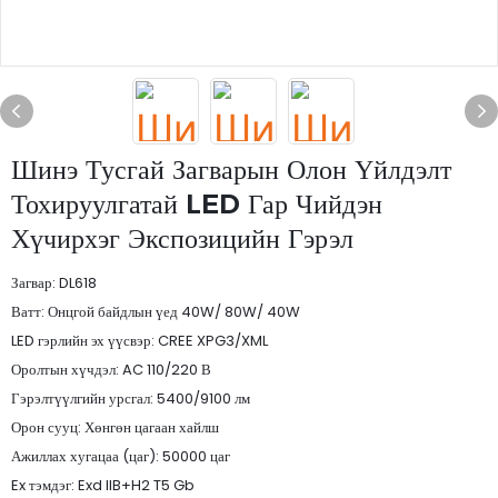
Шинэ Тусгай Загварын Олон Үйлдэлт
Тохируулгатай LED Гар Чийдэн
Хүчирхэг Экспозицийн Гэрэл
Загвар: DL618
Ватт: Онцгой байдлын үед 40W/ 80W/ 40W
LED гэрлийн эх үүсвэр: CREE XPG3/XML
Оролтын хүчдэл: AC 110/220 В
Гэрэлтүүлгийн урсгал: 5400/9100 лм
Орон сууц: Хөнгөн цагаан хайлш
Ажиллах хугацаа (цаг): 50000 цаг
Ex тэмдэг: Exd IIB+H2 T5 Gb