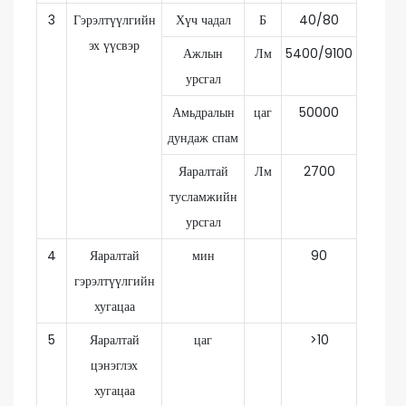
3
Гэрэлтүүлгийн
Хүч чадал
Б
40/80
эх үүсвэр
Ажлын
Лм
5400/9100
урсгал
Амьдралын
цаг
50000
дундаж спам
Яаралтай
Лм
2700
тусламжийн
урсгал
4
Яаралтай
мин
90
гэрэлтүүлгийн
хугацаа
5
Яаралтай
цаг
>10
цэнэглэх
хугацаа