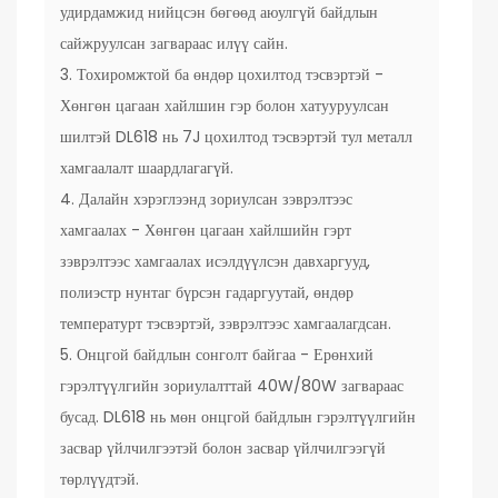
удирдамжид нийцсэн бөгөөд аюулгүй байдлын
сайжруулсан загвараас илүү сайн.
3. Тохиромжтой ба өндөр цохилтод тэсвэртэй -
Хөнгөн цагаан хайлшин гэр болон хатууруулсан
шилтэй DL618 нь 7J цохилтод тэсвэртэй тул металл
хамгаалалт шаардлагагүй.
4. Далайн хэрэглээнд зориулсан зэврэлтээс
хамгаалах - Хөнгөн цагаан хайлшийн гэрт
зэврэлтээс хамгаалах исэлдүүлсэн давхаргууд,
полиэстр нунтаг бүрсэн гадаргуутай, өндөр
температурт тэсвэртэй, зэврэлтээс хамгаалагдсан.
5. Онцгой байдлын сонголт байгаа - Ерөнхий
гэрэлтүүлгийн зориулалттай 40W/80W загвараас
бусад. DL618 нь мөн онцгой байдлын гэрэлтүүлгийн
засвар үйлчилгээтэй болон засвар үйлчилгээгүй
төрлүүдтэй.