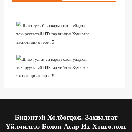
Бидэнтэй Холбогдож, Захиалгат
Үйлчилгээ Болон Асар Их Хөнгөлөлт