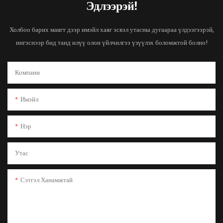
Эдлээрэй!
Холбоо барих маягт дээр имэйл хаяг эсвэл утасны дугаараа үлдээгээрэй,
ингэснээр бид танд илүү олон үйлчилгээ үзүүлэх боломжтой болно!
Компани
Имэйл
Нэр
Утас
Сэтгэл Ханамжтай