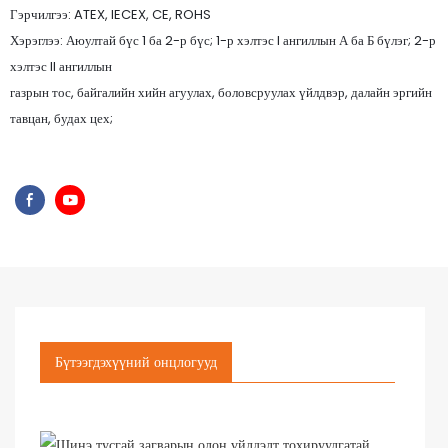
Гэрчилгээ: ATEX, IECEX, CE, ROHS
Хэрэглээ: Аюултай бүс 1 ба 2-р бүс; 1-р хэлтэс I ангиллын А ба Б бүлэг; 2-р
хэлтэс II ангиллын
газрын тос, байгалийн хийн агуулах, боловсруулах үйлдвэр, далайн эргийн
тавцан, будах цех;
Бүтээгдэхүүний онцлогууд