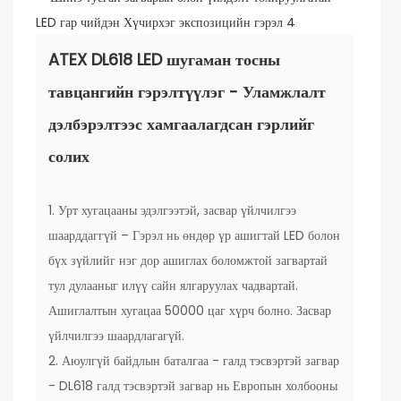
ATEX DL618 LED шугаман тосны
тавцангийн гэрэлтүүлэг - Уламжлалт
дэлбэрэлтээс хамгаалагдсан гэрлийг
солих
1. Урт хугацааны эдэлгээтэй, засвар үйлчилгээ
шаарддаггүй – Гэрэл нь өндөр үр ашигтай LED болон
бүх зүйлийг нэг дор ашиглах боломжтой загвартай
тул дулааныг илүү сайн ялгаруулах чадвартай.
Ашиглалтын хугацаа 50000 цаг хүрч болно. Засвар
үйлчилгээ шаардлагагүй.
2. Аюулгүй байдлын баталгаа - галд тэсвэртэй загвар
- DL618 галд тэсвэртэй загвар нь Европын холбооны