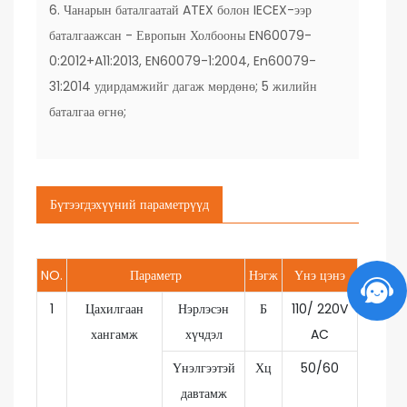
6. Чанарын баталгаатай ATEX болон IECEX-ээр
баталгаажсан - Европын Холбооны EN60079-
0:2012+A11:2013, EN60079-1:2004, En60079-
31:2014 удирдамжийг дагаж мөрдөнө; 5 жилийн
баталгаа өгнө;
Бүтээгдэхүүний параметрүүд
NO.
Параметр
Нэгж
Үнэ цэнэ
1
Цахилгаан
Нэрлэсэн
Б
110/ 220V
хангамж
хүчдэл
AC
Үнэлгээтэй
Хц
50/60
давтамж