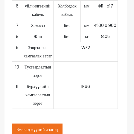
6
үйлчилгээний
Холбогдох
мм
Φ11—φ17
кабель
кабель
7
Хэмжээ
Бие
мм
Φ100 x 900
8
Жин
Бие
кг
8.05
9
Зэврэлтээс
WF2
хамгаалах зэрэг
10
Тусгаарлалтын
зэрэг
11
Бүрхүүлийн
IP66
хамгаалалтын
зэрэг
Бүтээгдэхүүний дэлгэц