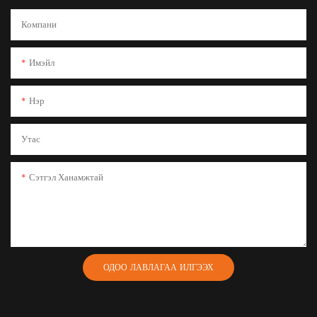
Компани
Имэйл
Нэр
Утас
Сэтгэл Ханамжтай
ОДОО ЛАВЛАГАА ИЛГЭЭХ