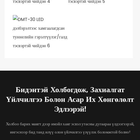
Бидэнтэй Холбогдож, Захиалгат
Үйлчилгээ Болон Асар Их Хөнгөлөлт
Эдлээрэй!
Холбоо барих маягт дээр имэйл хаяг эсвэл утасны дугаараа үлдээгээрэй,
ингэснээр бид танд илүү олон үйлчилгээ үзүүлэх боломжтой болно!