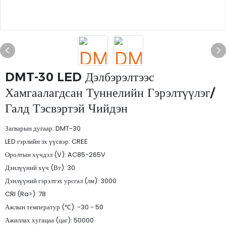
DMT-30 LED Дэлбэрэлтээс
Хамгаалагдсан Туннелийн Гэрэлтүүлэг/
Галд Тэсвэртэй Чийдэн
Загварын дугаар: DMT-30
LED гэрлийн эх үүсвэр: CREE
Оролтын хүчдэл (V): AC85-265V
Дэнлүүний хүч (Вт): 30
Дэнлүүний гэрэлтэх урсгал (лм): 3000
CRI (Ra>): 78
Ажлын температур (℃): -30 - 50
Ажиллах хугацаа (цаг): 50000