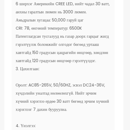
6 ширхэг Америкийн CREE LED, нийт чадал 30 ватт,
анхны гаралтын люмен нь 3000 люмен.
Амьдралын хугацаа: 50,000 гаруй цаг
CRI: 78, өнгөний температур: 6500K
Патентлагдсан тусгалууд нь газар доорх гарцыг жигд
гэрэлтүүлэх боломжийг олгодог бөгөөд уртааш
хавтгайд 150 градусын цацрагийн өнцгөөр, хөндлөн
хавтгайд 120 градусын өнцгөөр гэрэлтүүлдэг.
3. Цахилгаан:
Оролт: AC85-265V, 50/60HZ, эсвэл DC24-36V,
хүчдэлийн уналтад нөлөөлөхгүй. Нийт эрчим
хүчний хэрэглээ ердөө 30 ватт бөгөөд эрчим хүчний
хэрэглээг 7 дахин бууруулна.
4. Үнэлгээ: