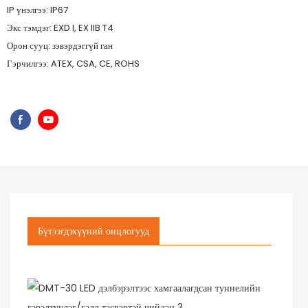
IP үнэлгээ: IP67
Экс тэмдэг: EXD I, EX IIB T4
Орон сууц: зэвэрдэггүй ган
Гэрчилгээ: ATEX, CSA, CE, ROHS
Бүтээгдэхүүний онцлогууд