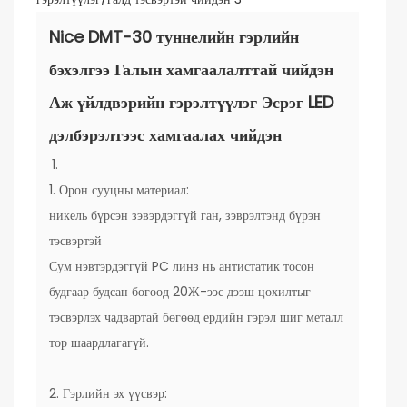
Nice DMT-30 туннелийн гэрлийн
бэхэлгээ Галын хамгаалалттай чийдэн
Аж үйлдвэрийн гэрэлтүүлэг Эсрэг LED
дэлбэрэлтээс хамгаалах чийдэн
1. Орон сууцны материал:
никель бүрсэн зэвэрдэггүй ган, зэврэлтэнд бүрэн
тэсвэртэй
Сум нэвтэрдэггүй PC линз нь антистатик тосон
будгаар будсан бөгөөд 20Ж-ээс дээш цохилтыг
тэсвэрлэх чадвартай бөгөөд ердийн гэрэл шиг металл
тор шаардлагагүй.
2. Гэрлийн эх үүсвэр: