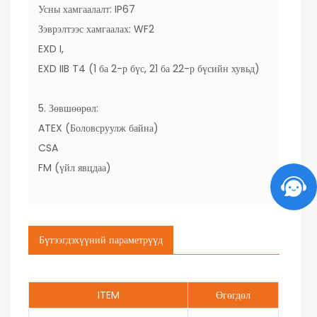
Усны хамгаалалт: IP67
Зэврэлтээс хамгаалах: WF2
EXD I,
EXD IIB T4 (1 ба 2-р бүс, 21 ба 22-р бүсийн хувьд)
5. Зөвшөөрөл:
ATEX (Боловсруулж байна)
CSA
FM (үйл явцдаа)
Бүтээгдэхүүний параметрүүд
ITEM
Өгөгдөл