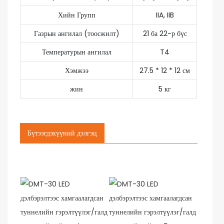
Хийн Групп
IIA, IIB
Газрын ангилал (тоосжилт)
21 ба 22-р бүс
Температурын ангилал
T4
Хэмжээ
27.5 * 12 * 12 см
жин
5 кг
Бүтээгдэхүүний дэлгэц