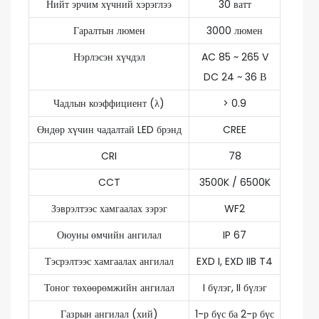
Нийт эрчим хүчний хэрэглээ
30 ватт
Гаралтын люмен
3000 люмен
Нэрлэсэн хүчдэл
AC 85 ~ 265 V
DC 24 ~ 36 В
Чадлын коэффициент (λ)
> 0.9
Өндөр хүчин чадалтай LED брэнд
CREE
CRI
78
CCT
3500K / 6500K
Зэврэлтээс хамгаалах зэрэг
WF2
Оюуны өмчийн ангилал
IP 67
Тэсрэлтээс хамгаалах ангилал
EXD I, EXD IIB T4
Тоног төхөөрөмжийн ангилал
I бүлэг, II бүлэг
Газрын ангилал (хий)
1-р бүс ба 2-р бүс