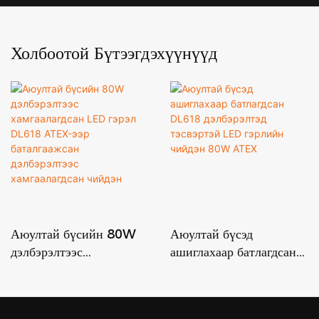
Холбоотой Бүтээгдэхүүнүүд
Аюултай бүсийн 80W
Аюултай бүсэд
дэлбэрэлтээс
ашиглахаар батлагдсан
хамгаалагдсан LED
DL618 дэлбэрэлтэд
гэрэл DL618 ATEX-ээр
тэсвэртэй LED гэрлийн
баталгаажсан
чийдэн 80W ATEX