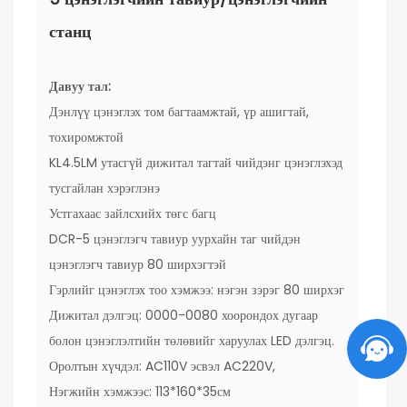
станц
Давуу тал:
Дэнлүү цэнэглэх том багтаамжтай, үр ашигтай,
тохиромжтой
KL4.5LM утасгүй дижитал тагтай чийдэнг цэнэглэхэд
тусгайлан хэрэглэнэ
Устгахаас зайлсхийх төгс багц
DCR-5 цэнэглэгч тавиур уурхайн таг чийдэн
цэнэглэгч тавиур 80 ширхэгтэй
Гэрлийг цэнэглэх тоо хэмжээ: нэгэн зэрэг 80 ширхэг
Дижитал дэлгэц: 0000-0080 хоорондох дугаар
болон цэнэглэлтийн төлөвийг харуулах LED дэлгэц.
Оролтын хүчдэл: AC110V эсвэл AC220V,
Нэгжийн хэмжээс: 113*160*35см