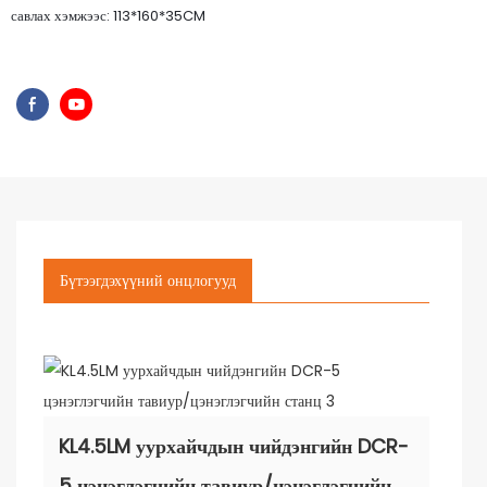
савлах хэмжээс: 113*160*35CM
Бүтээгдэхүүний онцлогууд
KL4.5LM уурхайчдын чийдэнгийн DCR-
5 цэнэглэгчийн тавиур/цэнэглэгчийн