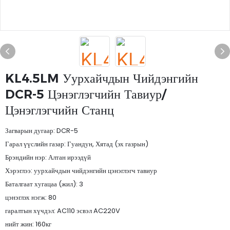
KL4.5LM Уурхайчдын Чийдэнгийн
DCR-5 Цэнэглэгчийн Тавиур/
Цэнэглэгчийн Станц
Загварын дугаар: DCR-5
Гарал үүслийн газар: Гуандун, Хятад (эх газрын)
Брэндийн нэр: Алтан ирээдүй
Хэрэглээ: уурхайчдын чийдэнгийн цэнэглэгч тавиур
Баталгаат хугацаа (жил): 3
цэнэглэх нэгж: 80
гаралтын хүчдэл: AC110 эсвэл AC220V
нийт жин: 160кг