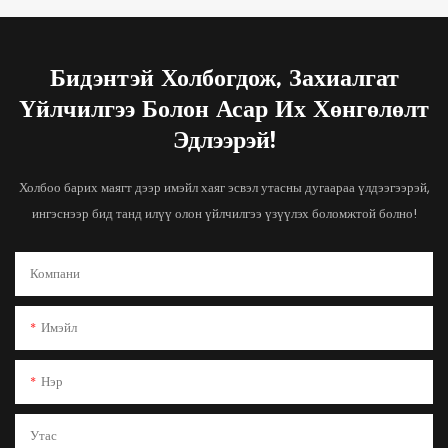
Бидэнтэй Холбогдож, Захиалгат
Үйлчилгээ Болон Асар Их Хөнгөлөлт
Эдлээрэй!
Холбоо барих маягт дээр имэйл хаяг эсвэл утасны дугаараа үлдээгээрэй,
ингэснээр бид танд илүү олон үйлчилгээ үзүүлэх боломжтой болно!
Компани
Имэйл
Нэр
Утас