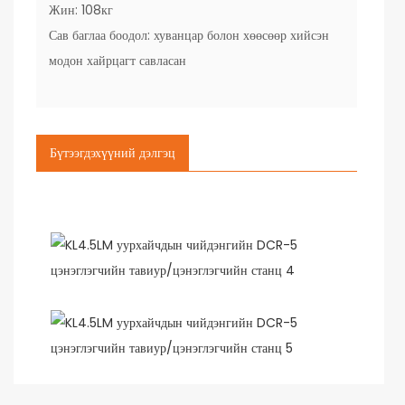
Жин: 108кг
Сав баглаа боодол: хуванцар болон хөөсөөр хийсэн
модон хайрцагт савласан
Бүтээгдэхүүний дэлгэц