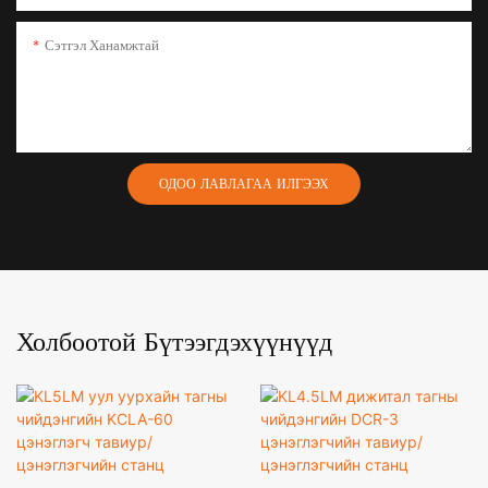
Сэтгэл Ханамжтай
ОДОО ЛАВЛАГАА ИЛГЭЭХ
Холбоотой Бүтээгдэхүүнүүд