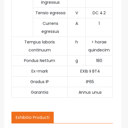
ingressus
Tensio egressa
V
DC 4.2
Currens
A
1
egressus
Tempus laboris
h
> horae
continuum
quindecim
Pondus Nettum
g
180
Ex-mark
EXib II BT4
Gradus IP
IP65
Garantia
Annus unus
Exhibitio Producti