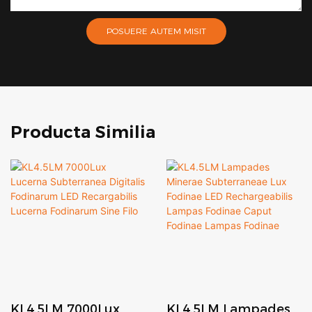
POSUERE AUTEM MISIT
Producta Similia
KL4.5LM 7000Lux
KL4.5LM Lampades