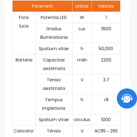
Parametri
Unitas
Valores
Fons
Potentia LED
W
1
lucis
Gradus
Lux
3500
illuminationis
Spatium vitae
h
50,000
Batteria
Capacitas
mAh
2200
aestimata
Tensio
V
3.7
aestimata
Tempus
h
≤8
impletionis
Spatium vitae
circulus
1000
Caricator
Tensio
V
AC85～265