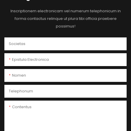
Inscriptionem electronicam vel numerum telephonicum in
forma contactus relinque ut plura tibi officia praebere
possimus!
Societas
Epistula Electronica
Nomen
Telephonum
Contentus