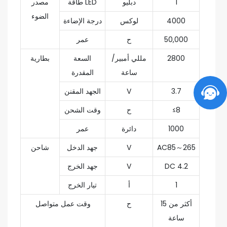
1
دبليو
طاقة LED
مصدر
الضوء
4000
لوكس
درجة الإضاءة
50,000
ح
عمر
2800
مللي أمبير/
السعة
بطارية
ساعة
المقدرة
3.7
V
الجهد المقنن
≤8
ح
وقت الشحن
1000
دائرة
عمر
AC85～265
V
جهد الدخل
شاحن
DC 4.2
V
جهد الخرج
1
أ
تيار الخرج
أكثر من 15
ح
وقت عمل متواصل
ساعة