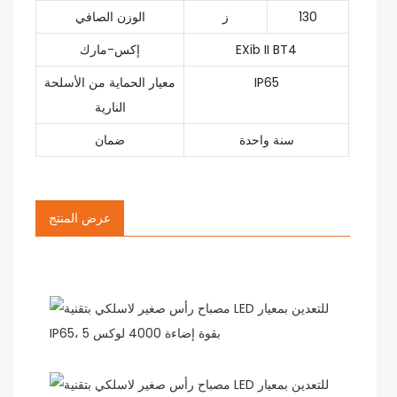
130
ز
الوزن الصافي
EXib II BT4
إكس-مارك
IP65
معيار الحماية من الأسلحة
النارية
سنة واحدة
ضمان
عرض المنتج