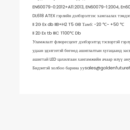
EN60079-0:2012+A11:2013, EN60079-1:2004, En6
DL618 ATEX гэрлийн дэлбэрэлтээс хамгаалах тэмдэг
II 2G Ex db IIB+H2 T5 GB Тамб: -20 ℃~ +50 ℃
II 2D Ex tb IIIC T100℃ Db
Уламжлалт флюресцент дэлбэрэлтэд тэсвэртэй гэрл
удаан эдэлгээтэй бөгөөд ашиглалтын хугацаанд зас
ашигтай LED цахилгаан хангамжийн ачаар илүү аюу
Бидэнтэй холбоо барина ууsales@goldenfuturehk