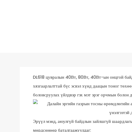
DL618 цувралын 40Вт, 80Вт, 40Вт-ын онцгой байдлы
хязгаарлалттай бүс эсвэл хүнд даацын тоног төхө
боловсруулах үйлдвэр гэх мэт эрэг орчмын болон 
Эрүүл мэнд, аюулгүй байдлын зайлшгүй шаардлагы
мөрдсөнөөр баталгаажуулдаг: