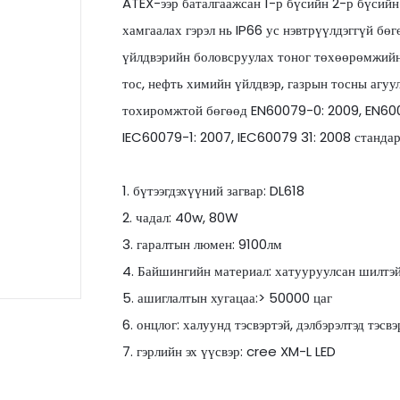
ATEX-ээр баталгаажсан 1-р бүсийн 2-р бүсийн 
хамгаалах гэрэл нь IP66 ус нэвтрүүлдэггүй бөгө
үйлдвэрийн боловсруулах тоног төхөөрөмжийн 
тос, нефть химийн үйлдвэр, газрын тосны агуул
тохиромжтой бөгөөд EN60079-0: 2009, EN600
IEC60079-1: 2007, IEC60079 31: 2008 стандар
1. бүтээгдэхүүний загвар: DL618
2. чадал: 40w, 80W
3. гаралтын люмен: 9100лм
4. Байшингийн материал: хатууруулсан шилтэй
5. ашиглалтын хугацаа:> 50000 цаг
6. онцлог: халуунд тэсвэртэй, дэлбэрэлтэд тэсвэ
7. гэрлийн эх үүсвэр: cree XM-L LED