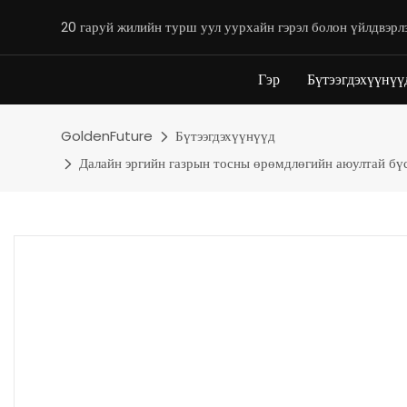
20 гаруй жилийн турш уул уурхайн гэрэл болон үйлдвэрл
Гэр
Бүтээгдэхүүнүү
GoldenFuture
Бүтээгдэхүүнүүд
Далайн эргийн газрын тосны өрөмдлөгийн аюултай бүсэ