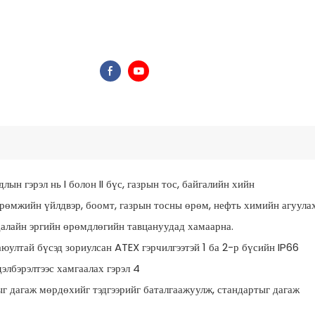
н гэрэл нь I болон II бүс, газрын тос, байгалийн хийн
өрөмжийн үйлдвэр, боомт, газрын тосны өрөм, нефть химийн агуулах
далайн эргийн өрөмдлөгийн тавцануудад хамаарна.
г дагаж мөрдөхийг тэдгээрийг баталгаажуулж, стандартыг дагаж