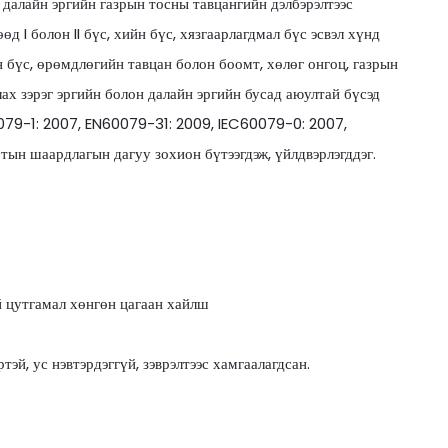
далайн эргийн газрын тосны тавцангийн дэлбэрэлтээс
өд I болон II бүс, хийн бүс, хязгаарлагдмал бүс эсвэл хүнд
бүс, өрөмдлөгийн тавцан болон боомт, хөлөг онгоц, газрын
ах зэрэг эргийн болон далайн эргийн бусад аюултай бүсэд
79-1: 2007, EN60079-31: 2009, IEC60079-0: 2007,
тын шаардлагын дагуу зохион бүтээгдэж, үйлдвэрлэгддэг.
 цутгамал хөнгөн цагаан хайлш
ртэй, ус нэвтэрдэггүй, зэврэлтээс хамгаалагдсан.