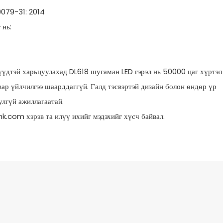
0079-31: 2014
 нь:
үүдтэй харьцуулахад DL618 шугаман LED гэрэл нь 50000 цаг хүртэл
вар үйлчилгээ шаарддаггүй. Галд тэсвэртэй дизайн болон өндөр үр
лгүй ажиллагаатай.
.com хэрэв та илүү ихийг мэдэхийг хүсч байвал.