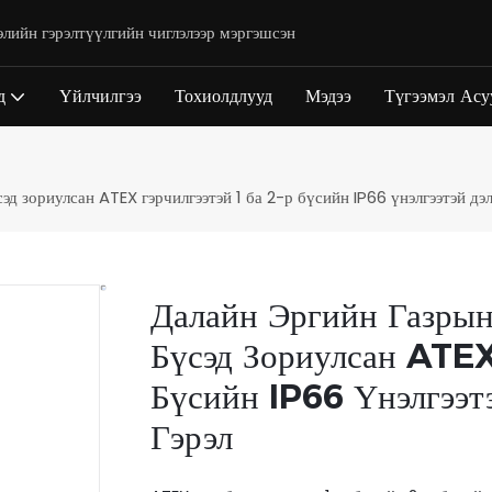
элийн гэрэлтүүлгийн чиглэлээр мэргэшсэн
д
Үйлчилгээ
Тохиолдлууд
Мэдээ
Түгээмэл Асу
д зориулсан ATEX гэрчилгээтэй 1 ба 2-р бүсийн IP66 үнэлгээтэй дэл
Далайн Эргийн Газры
Бүсэд Зориулсан ATEX
Бүсийн IP66 Үнэлгээт
Гэрэл