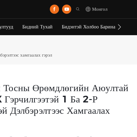
Монгол
ултууд
Бидний Тухай
Бидэнтэй Холбоо Барина Уу
бэрэлтээс хамгаалах гэрэл
н Тосны Өрөмдлөгийн Аюултай
 Гэрчилгээтэй 1 Ба 2-Р
эй Дэлбэрэлтээс Хамгаалах