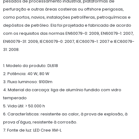
pesados ​​de processamento industrial, plataformas de
perfuração e outras áreas costeiras ou offshore perigosas,
como portos, navios, instalações petrolíferas, petroquímicas e
depósitos de petróleo. Ela foi projetada e fabricada de acordo
com os requisitos das normas EN60079-0: 2009, EN60079-1: 2007,
EN60079-31: 2009, IEC60079-0: 2007, IEC60079-1: 2007 e IEC60079-
31: 2008.
1. Modelo do produto: DL618
2. Potência: 40 W, 80 W
3. Fluxo luminoso: 9100lm
4. Material da carcaça: liga de alumínio fundido com vidro
temperado
5. Vida útil: > 50.000 h
6. Características: resistente ao calor, à prova de explosão, à
prova d'água, resistente à corrosão.
7. Fonte de luz: LED Cree XM-L